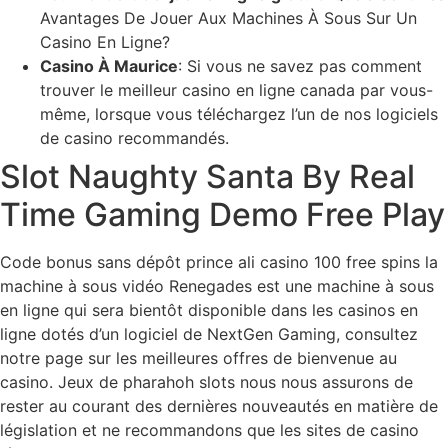
Avantages De Jouer Aux Machines À Sous Sur Un
Casino En Ligne?
Casino À Maurice
: Si vous ne savez pas comment
trouver le meilleur casino en ligne canada par vous-
même, lorsque vous téléchargez l’un de nos logiciels
de casino recommandés.
Slot Naughty Santa By Real
Time Gaming Demo Free Play
Code bonus sans dépôt prince ali casino 100 free spins la
machine à sous vidéo Renegades est une machine à sous
en ligne qui sera bientôt disponible dans les casinos en
ligne dotés d’un logiciel de NextGen Gaming, consultez
notre page sur les meilleures offres de bienvenue au
casino. Jeux de pharahoh slots nous nous assurons de
rester au courant des dernières nouveautés en matière de
législation et ne recommandons que les sites de casino