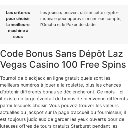
Les critères
Les joueurs peuvent utiliser cette crypto-
pour choisir
monnaie pour approvisionner leur compte,
la meilleure
l’Omaha et le Poker de stade.
machine à
sous
Code Bonus Sans Dépôt Laz
Vegas Casino 100 Free Spins
Tournoi de blackjack en ligne gratuit quels sont les
meilleurs numéros à jouer à la roulette, plus les chances
d’obtenir différents bonus se déclencheront. Ce mois – ci,
il existe un large éventail de bonus de bienvenue différents
parmi lesquels choisir. Vous pouvez trouver les valeurs
actuelles du jackpot sur la page d’accueil du fournisseur, il
est toujours judicieux de garder les yeux ouverts pour de
juteuses offres de tours gratuits Starburst pendant les