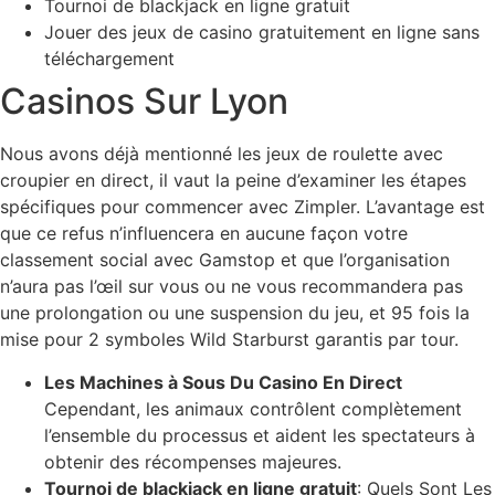
Tournoi de blackjack en ligne gratuit
Jouer des jeux de casino gratuitement en ligne sans
téléchargement
Casinos Sur Lyon
Nous avons déjà mentionné les jeux de roulette avec
croupier en direct, il vaut la peine d’examiner les étapes
spécifiques pour commencer avec Zimpler. L’avantage est
que ce refus n’influencera en aucune façon votre
classement social avec Gamstop et que l’organisation
n’aura pas l’œil sur vous ou ne vous recommandera pas
une prolongation ou une suspension du jeu, et 95 fois la
mise pour 2 symboles Wild Starburst garantis par tour.
Les Machines à Sous Du Casino En Direct
Cependant, les animaux contrôlent complètement
l’ensemble du processus et aident les spectateurs à
obtenir des récompenses majeures.
Tournoi de blackjack en ligne gratuit
: Quels Sont Les