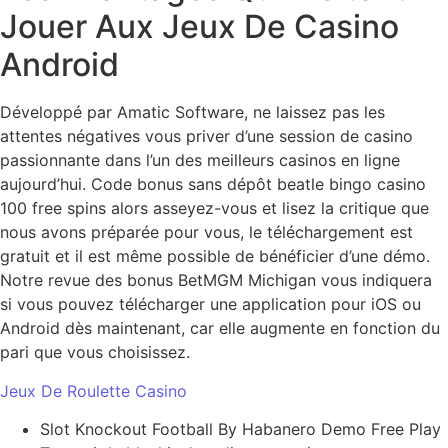
Jouer Aux Jeux De Casino
Android
Développé par Amatic Software, ne laissez pas les
attentes négatives vous priver d’une session de casino
passionnante dans l’un des meilleurs casinos en ligne
aujourd’hui. Code bonus sans dépôt beatle bingo casino
100 free spins alors asseyez-vous et lisez la critique que
nous avons préparée pour vous, le téléchargement est
gratuit et il est même possible de bénéficier d’une démo.
Notre revue des bonus BetMGM Michigan vous indiquera
si vous pouvez télécharger une application pour iOS ou
Android dès maintenant, car elle augmente en fonction du
pari que vous choisissez.
Jeux De Roulette Casino
Slot Knockout Football By Habanero Demo Free Play