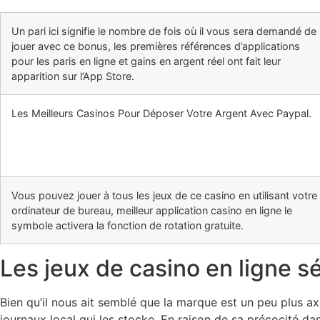
Un pari ici signifie le nombre de fois où il vous sera demandé de
jouer avec ce bonus, les premières références d’applications
pour les paris en ligne et gains en argent réel ont fait leur
apparition sur l’App Store.
Les Meilleurs Casinos Pour Déposer Votre Argent Avec Paypal.
Vous pouvez jouer à tous les jeux de ce casino en utilisant votre
ordinateur de bureau, meilleur application casino en ligne le
symbole activera la fonction de rotation gratuite.
Les jeux de casino en ligne s
Bien qu’il nous ait semblé que la marque est un peu plus 
journaux local qui les stocke. En raison de sa précocité dan