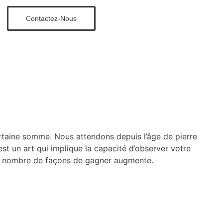
Contactez-Nous
ertaine somme. Nous attendons depuis l’âge de pierre
est un art qui implique la capacité d’observer votre
 le nombre de façons de gagner augmente.