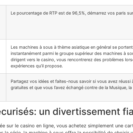
Le pourcentage de RTP est de 96,5%, démarrez vos paris sur 
Les machines à sous à thème asiatique en général se portent trè
instantanément parmi le groupe supérieur des machines à sous 
dirigent vers le casino, vous rencontrerez des problèmes lors
expériences qu’il propose.
Partagez vos idées et faites-nous savoir si vous avez réuss
gratuites et que vous l’avez échangé contre de la Musique, la
écurisés: un divertissement fi
axée sur le casino en ligne, vous achetez simplement une c
s la série, la machine à sous offre la possibilité de choisir