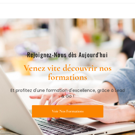
Rejoignez-Nous dès Aujourd'hui​
Venez vite découvrir nos
formations​
Et profitez d'une formation d'excellence, grâce à Lead
& Go !
Voir Nos Formations