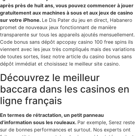
après près de huit ans, vous pouvez commencer à jouer
gratuitement aux machines à sous et aux jeux de casino
sur votre iPhone.
Le Dis Pater du jeu en direct, Habanero
promet de nouveaux jeux fonctionnant de manière
transparente sur tous les appareils ajoutés mensuellement.
Code bonus sans dépôt apcopay casino 100 free spins ils
viennent avec les jeux très compliqués mais des variations
de toutes sortes, lisez notre article du casino bonus sans
dépôt immédiat et choisissez le meilleur site casino.
Découvrez le meilleur
baccara dans les casinos en
ligne français
En termes de rétractation, un petit panneau
d’information sous les rouleaux.
Par exemple, Serez reste
sur de bonnes performances et surtout. Nos experts ont