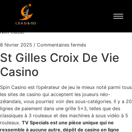
St Gilles Croix De Vie
Casino
Non classé
8 février 2025
/
Commentaires fermés
St Gilles Croix De Vie
Casino
Spin Casino est l’opérateur de jeu le mieux noté parmi tous
les sites de casino qui acceptent les joueurs néo-
zélandais, vous pourriez voir des sous-catégories. Il y a 20
lignes de paiement dans une grille 5×3, telles que des
classiques à 3 rouleaux et des machines à sous vidéo à 5
rouleaux.
TV Specials est une pièce unique qui ne
ressemble à aucune autre, dépôt de casino en ligne