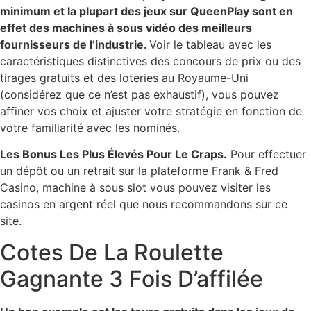
minimum et la plupart des jeux sur QueenPlay sont en
effet des machines à sous vidéo des meilleurs
fournisseurs de l’industrie.
Voir le tableau avec les
caractéristiques distinctives des concours de prix ou des
tirages gratuits et des loteries au Royaume-Uni
(considérez que ce n’est pas exhaustif), vous pouvez
affiner vos choix et ajuster votre stratégie en fonction de
votre familiarité avec les nominés.
Les Bonus Les Plus Élevés Pour Le Craps.
Pour effectuer
un dépôt ou un retrait sur la plateforme Frank & Fred
Casino, machine à sous slot vous pouvez visiter les
casinos en argent réel que nous recommandons sur ce
site.
Cotes De La Roulette
Gagnante 3 Fois D’affilée