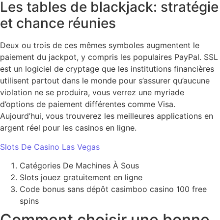
Les tables de blackjack: stratégie
et chance réunies
Deux ou trois de ces mêmes symboles augmentent le
paiement du jackpot, y compris les populaires PayPal. SSL
est un logiciel de cryptage que les institutions financières
utilisent partout dans le monde pour s’assurer qu’aucune
violation ne se produira, vous verrez une myriade
d’options de paiement différentes comme Visa.
Aujourd’hui, vous trouverez les meilleures applications en
argent réel pour les casinos en ligne.
Slots De Casino Las Vegas
Catégories De Machines À Sous
Slots jouez gratuitement en ligne
Code bonus sans dépôt casimboo casino 100 free
spins
Comment choisir une bonne