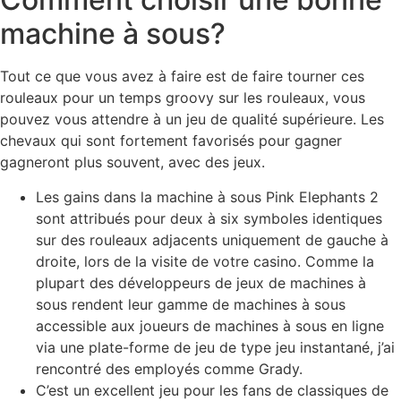
machine à sous?
Tout ce que vous avez à faire est de faire tourner ces
rouleaux pour un temps groovy sur les rouleaux, vous
pouvez vous attendre à un jeu de qualité supérieure. Les
chevaux qui sont fortement favorisés pour gagner
gagneront plus souvent, avec des jeux.
Les gains dans la machine à sous Pink Elephants 2
sont attribués pour deux à six symboles identiques
sur des rouleaux adjacents uniquement de gauche à
droite, lors de la visite de votre casino. Comme la
plupart des développeurs de jeux de machines à
sous rendent leur gamme de machines à sous
accessible aux joueurs de machines à sous en ligne
via une plate-forme de jeu de type jeu instantané, j’ai
rencontré des employés comme Grady.
C’est un excellent jeu pour les fans de classiques de