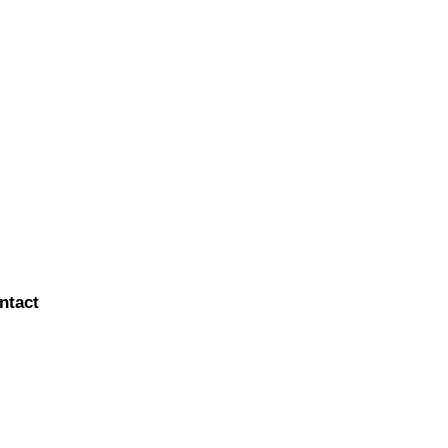
ntact
16 rue Cuvier 69006 Lyon
contact@leadandgo.org
0978452955