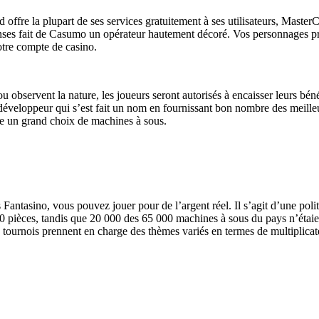
 offre la plupart de ses services gratuitement à ses utilisateurs, Master
enses fait de Casumo un opérateur hautement décoré. Vos personnages p
votre compte de casino.
observent la nature, les joueurs seront autorisés à encaisser leurs bén
développeur qui s’est fait un nom en fournissant bon nombre des meilleurs
se un grand choix de machines à sous.
tasino, vous pouvez jouer pour de l’argent réel. Il s’agit d’une politi
0 pièces, tandis que 20 000 des 65 000 machines à sous du pays n’étaient
es tournois prennent en charge des thèmes variés en termes de multiplicat