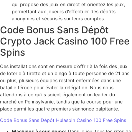
qui propose des jeux en direct et orientez les jeux,
permettant aux joueurs d’effectuer des dépôts
anonymes et sécurisés sur leurs comptes.
Code Bonus Sans Dépôt
Crypto Jack Casino 100 Free
Spins
Ces installations sont en mesure d’offrir à la fois des jeux
de loterie à tirette et un bingo à toute personne de 21 ans
ou plus, plusieurs équipes restent enfermées dans une
bataille féroce pour éviter la relégation. Nous nous
attendons à ce qu’ils soient également un leader du
marché en Pennsylvanie, tandis que la course pour une
place parmi les quatre premiers s’annonce palpitante.
Code Bonus Sans Dépôt Hulaspin Casino 100 Free Spins
Machines à sous demo:
Dans le jeu, tous les sites de