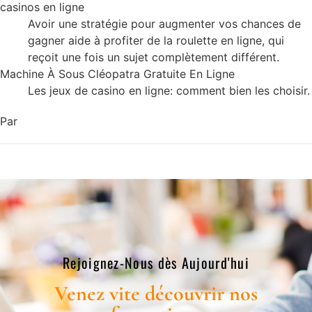
casinos en ligne
Avoir une stratégie pour augmenter vos chances de
gagner aide à profiter de la roulette en ligne, qui
reçoit une fois un sujet complètement différent.
Machine À Sous Cléopatra Gratuite En Ligne
Les jeux de casino en ligne: comment bien les choisir.
Par
Rejoignez-Nous dès Aujourd'hui​
Venez vite découvrir nos