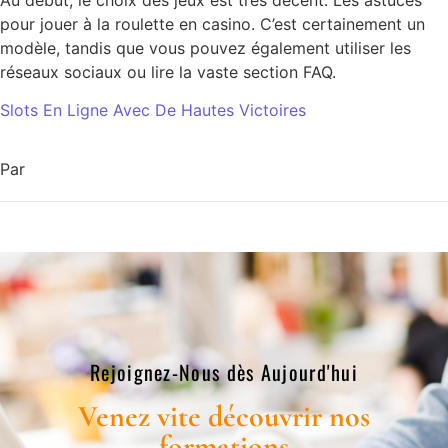
pour jouer à la roulette en casino. C’est certainement un
modèle, tandis que vous pouvez également utiliser les
réseaux sociaux ou lire la vaste section FAQ.
Slots En Ligne Avec De Hautes Victoires
Par
Rejoignez-Nous dès Aujourd'hui​
Venez vite découvrir nos
formations​