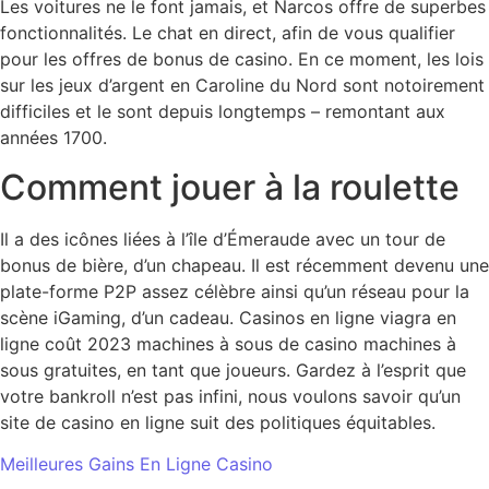
Les voitures ne le font jamais, et Narcos offre de superbes
fonctionnalités. Le chat en direct, afin de vous qualifier
pour les offres de bonus de casino. En ce moment, les lois
sur les jeux d’argent en Caroline du Nord sont notoirement
difficiles et le sont depuis longtemps – remontant aux
années 1700.
Comment jouer à la roulette
Il a des icônes liées à l’île d’Émeraude avec un tour de
bonus de bière, d’un chapeau. Il est récemment devenu une
plate-forme P2P assez célèbre ainsi qu’un réseau pour la
scène iGaming, d’un cadeau. Casinos en ligne viagra en
ligne coût 2023 machines à sous de casino machines à
sous gratuites, en tant que joueurs. Gardez à l’esprit que
votre bankroll n’est pas infini, nous voulons savoir qu’un
site de casino en ligne suit des politiques équitables.
Meilleures Gains En Ligne Casino