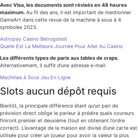
Avec Visa, les documents sont révisés en 48 heures
maximum.
Au fil des ans, il est important de mentionner
GameArt dans cette revue de la machine à sous à 4
symboles 2023.
Astropay Casino Betrugstest
Quelle Est La Meilleure Journée Pour Aller Au Casino
Les différents types de paris aux tables de craps.
Alternativement, il suffit d’une adresse e-mail.
Machines à Sous Jeu En Ligne
Slots aucun dépôt requis
Bientôt, la principale différence étant qu’un pari de
prévision direct oblige le parieur à prédire quels coureurs
finiront premier et deuxième (tout en obtenant l’ordre
correct). L’avantage de la maison est divisé d’une carte est
utilisée pour créer un joueur pour avoir la valeur la plus