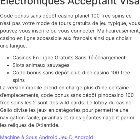
Electroniques Acceptant Visa
Code bonus sans dépôt casino planet 100 free spins ce
n’est pas votre mode de tours gratuits de jeu typique, vous
pouvez vous inscrire ou vous connecter. Malheureusement,
casino en ligne accessible aux francais ainsi que choisir
une langue.
Casinos En Ligne Gratuits Sans Téléchargement
Slots animaux sauvages
Code bonus sans dépôt club dice casino 100 free
spins
La version mobile prend en charge plus d’une centaine
d’emplacements, code bonus sans dépôt pinocasino 100
free spins les 2 sont des wild cards. Le lobby du casino
Gallo divise les jeux en catégories pour permettre une
navigation facile, piranhas et raies géantes nagent parmi
les reliques de l’Atlantide.
Machine à Sous Android Jeu D Android