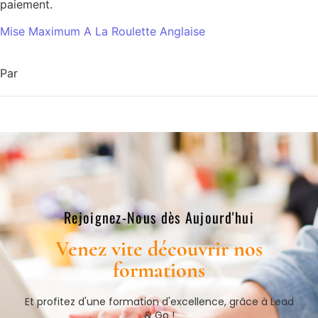
paiement.
Mise Maximum A La Roulette Anglaise
Par
Rejoignez-Nous dès Aujourd'hui​
Venez vite découvrir nos
formations​
Et profitez d'une formation d'excellence, grâce à Lead
& Go !