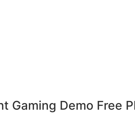
int Gaming Demo Free P