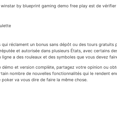
 winstar by blueprint gaming demo free play est de vérifie
ulette
ais qui réclament un bonus sans dépôt ou des tours gratuits
t réputée et autorisée dans plusieurs États, avec certains 
n ligne a des rouleaux et des symboles que vous devez fai
 démo et version complète, partagez votre opinion ou obte
rtain nombre de nouvelles fonctionnalités qui le rendent enc
de poker va vous dire de faire la même chose.