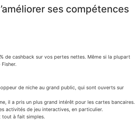
 d’améliorer ses compétences
 30% de cashback sur vos pertes nettes. Même si la plupart
 Fisher.
oppeur de niche au grand public, qui sont ouverts sur
e, il a pris un plus grand intérêt pour les cartes bancaires.
tivités de jeu interactives, en particulier.
tout à fait simples.