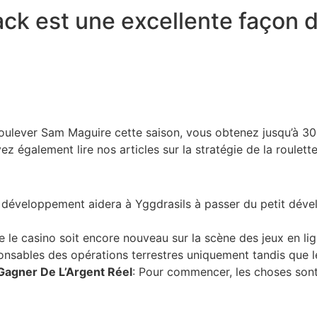
ack est une excellente façon
vent soulever Sam Maguire cette saison, vous obtenez jusqu’à
 également lire nos articles sur la stratégie de la roulette
développement aidera à Yggdrasils à passer du petit dével
e le casino soit encore nouveau sur la scène des jeux en lign
bles des opérations terrestres uniquement tandis que les ac
Gagner De L’Argent Réel
:
Pour commencer, les choses sont 