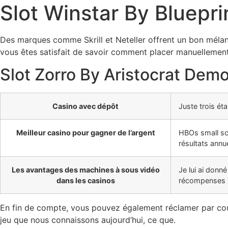
Slot Winstar By Bluepr
Des marques comme Skrill et Neteller offrent un bon mélang
vous êtes satisfait de savoir comment placer manuellement
Slot Zorro By Aristocrat Demo
Casino avec dépôt
Juste trois ét
Meilleur casino pour gagner de l’argent
HBOs small scr
résultats annu
Les avantages des machines à sous vidéo
Je lui ai donn
dans les casinos
récompenses V
En fin de compte, vous pouvez également réclamer par courr
jeu que nous connaissons aujourd’hui, ce que.