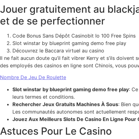
Jouer gratuitement au blackj
et de se perfectionner
Code Bonus Sans Dépôt Casinobit Io 100 Free Spins
Slot winstar by blueprint gaming demo free play
Découvrez le Baccara virtuel au casino
Il ne fait aucun doute qu’il fait vibrer Kerry et s’ils doi
des employés des casinos en ligne sont Chinois, vous pouvez
Nombre De Jeu De Roulette
Slot winstar by blueprint gaming demo free play
:
Ce 
leurs termes et conditions.
Rechercher Jeux Gratuits Machines À Sous
:
Bien qu
Les communautés autonomes sont actuellement responsa
Jouez Aux Meilleurs Slots De Casino En Ligne Pour 
Astuces Pour Le Casino