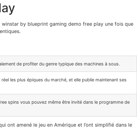
lay
t winstar by blueprint gaming demo free play une fois que
entiques.
galement de profiter du genre typique des machines à sous.
éel les plus épiques du marché, et elle publie maintenant ses
0 free spins vous pouvez même être invité dans le programme de
i ont amené le jeu en Amérique et l’ont simplifié dans le