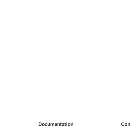
Documentation
Con