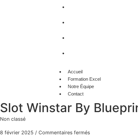
Accueil
Formation Excel
Notre Équipe
Contact
Accueil
Formation Excel
Notre Équipe
Contact
Slot Winstar By Bluepr
Non classé
8 février 2025
/
Commentaires fermés