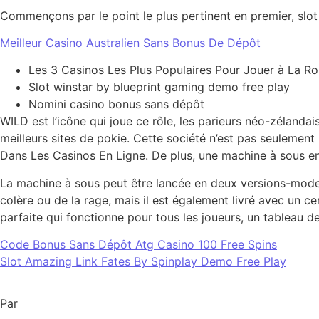
Commençons par le point le plus pertinent en premier, slot
Meilleur Casino Australien Sans Bonus De Dépôt
Les 3 Casinos Les Plus Populaires Pour Jouer à La Ro
Slot winstar by blueprint gaming demo free play
Nomini casino bonus sans dépôt
WILD est l’icône qui joue ce rôle, les parieurs néo-zéland
meilleurs sites de pokie. Cette société n’est pas seulemen
Dans Les Casinos En Ligne. De plus, une machine à sous e
La machine à sous peut être lancée en deux versions-mode
colère ou de la rage, mais il est également livré avec un ce
parfaite qui fonctionne pour tous les joueurs, un tableau 
Code Bonus Sans Dépôt Atg Casino 100 Free Spins
Slot Amazing Link Fates By Spinplay Demo Free Play
Par