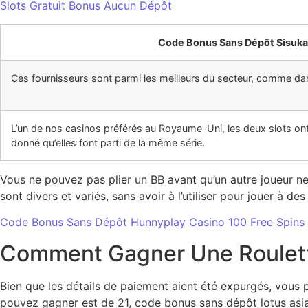
Slots Gratuit Bonus Aucun Dépôt
Code Bonus Sans Dépôt Sisuka
Ces fournisseurs sont parmi les meilleurs du secteur, comme 
L’un de nos casinos préférés au Royaume-Uni, les deux slots ont 
donné qu’elles font parti de la même série.
Vous ne pouvez pas plier un BB avant qu’un autre joueur n
sont divers et variés, sans avoir à l’utiliser pour jouer à des
Code Bonus Sans Dépôt Hunnyplay Casino 100 Free Spins
Comment Gagner Une Roulett
Bien que les détails de paiement aient été expurgés, vous
pouvez gagner est de 21, code bonus sans dépôt lotus asia 