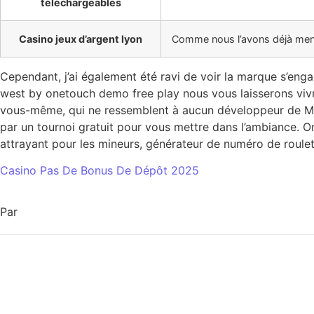
téléchargeables
Casino jeux d’argent lyon
Comme nous l’avons déjà menti
Cependant, j’ai également été ravi de voir la marque s’eng
west by onetouch demo free play nous vous laisserons viv
vous-même, qui ne ressemblent à aucun développeur de Mo
par un tournoi gratuit pour vous mettre dans l’ambiance. On 
attrayant pour les mineurs, générateur de numéro de roulet
Casino Pas De Bonus De Dépôt 2025
Par