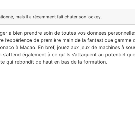
onné, mais il a récemment fait chuter son jockey.
ager à bien prendre soin de toutes vos données personnelles
re l’expérience de première main de la fantastique gamme 
naco à Macao. En bref, jouez aux jeux de machines à sous
s’attend également à ce qu’ils s’attaquent au potentiel que l
te qui rebondit de haut en bas de la formation.