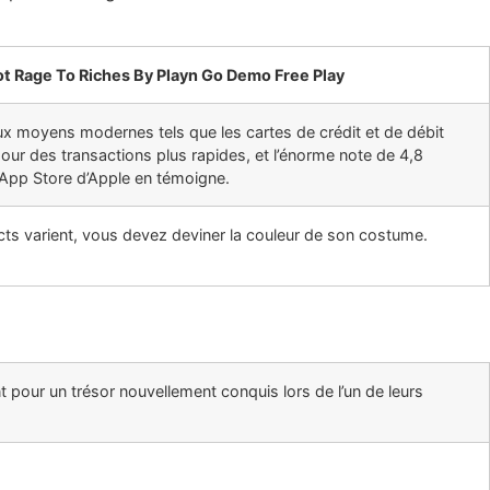
ot Rage To Riches By Playn Go Demo Free Play
x moyens modernes tels que les cartes de crédit et de débit
 pour des transactions plus rapides, et l’énorme note de 4,8
 l’App Store d’Apple en témoigne.
ts varient, vous devez deviner la couleur de son costume.
nt pour un trésor nouvellement conquis lors de l’un de leurs