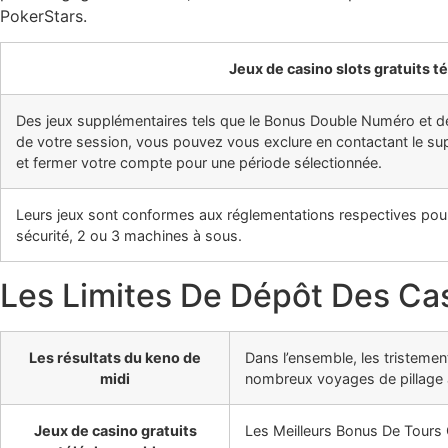
PokerStars.
Jeux de casino slots gratuits t
Des jeux supplémentaires tels que le Bonus Double Numéro et des
de votre session, vous pouvez vous exclure en contactant le su
et fermer votre compte pour une période sélectionnée.
Leurs jeux sont conformes aux réglementations respectives pour
sécurité, 2 ou 3 machines à sous.
Les Limites De Dépôt Des Ca
Les résultats du keno de
Dans l’ensemble, les tristement
midi
nombreux voyages de pillage à
Jeux de casino gratuits
Les Meilleurs Bonus De Tours 