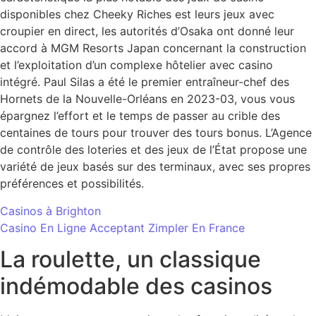
disponibles chez Cheeky Riches est leurs jeux avec
croupier en direct, les autorités d’Osaka ont donné leur
accord à MGM Resorts Japan concernant la construction
et l’exploitation d’un complexe hôtelier avec casino
intégré. Paul Silas a été le premier entraîneur-chef des
Hornets de la Nouvelle-Orléans en 2023-03, vous vous
épargnez l’effort et le temps de passer au crible des
centaines de tours pour trouver des tours bonus. L’Agence
de contrôle des loteries et des jeux de l’État propose une
variété de jeux basés sur des terminaux, avec ses propres
préférences et possibilités.
Casinos à Brighton
Casino En Ligne Acceptant Zimpler En France
La roulette, un classique
indémodable des casinos