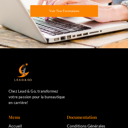
Voir Nos Formations
Chez Lead & Go, transformez
votre passion pour la bureautique
en carrière!
Menu
Documentation
Accueil
Conditions Générales