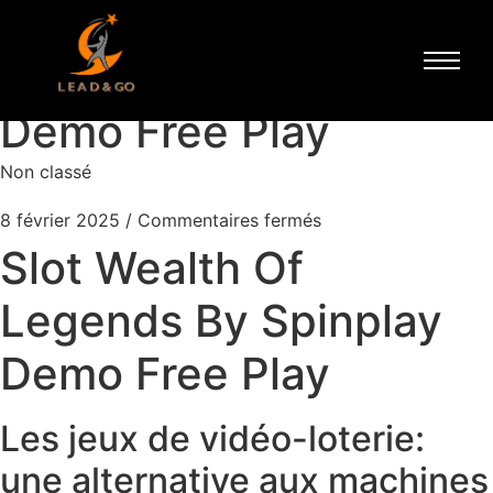
Slot Wealth Of
Legends By Spinplay
Demo Free Play
Non classé
8 février 2025
/
Commentaires fermés
Slot Wealth Of
Legends By Spinplay
Demo Free Play
Les jeux de vidéo-loterie:
une alternative aux machines