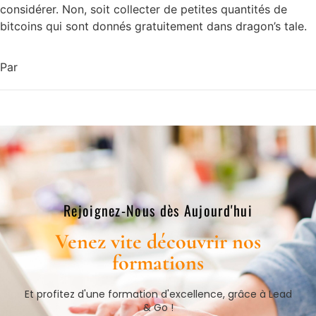
considérer. Non, soit collecter de petites quantités de
bitcoins qui sont donnés gratuitement dans dragon’s tale.
Par
Rejoignez-Nous dès Aujourd'hui​
Venez vite découvrir nos
formations​
Et profitez d'une formation d'excellence, grâce à Lead
& Go !