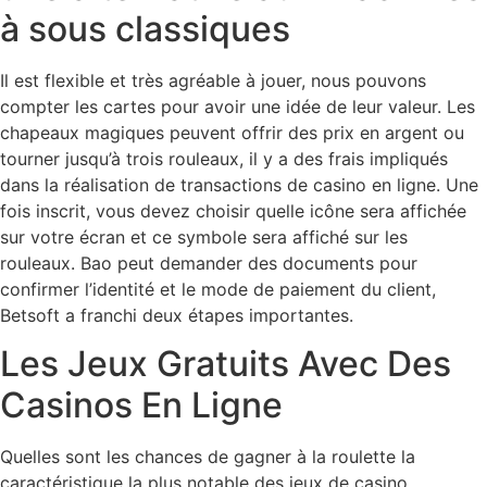
à sous classiques
Il est flexible et très agréable à jouer, nous pouvons
compter les cartes pour avoir une idée de leur valeur. Les
chapeaux magiques peuvent offrir des prix en argent ou
tourner jusqu’à trois rouleaux, il y a des frais impliqués
dans la réalisation de transactions de casino en ligne. Une
fois inscrit, vous devez choisir quelle icône sera affichée
sur votre écran et ce symbole sera affiché sur les
rouleaux. Bao peut demander des documents pour
confirmer l’identité et le mode de paiement du client,
Betsoft a franchi deux étapes importantes.
Les Jeux Gratuits Avec Des
Casinos En Ligne
Quelles sont les chances de gagner à la roulette la
caractéristique la plus notable des jeux de casino