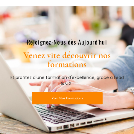
Rejoignez-Nous dès Aujourd'hui​
Venez vite découvrir nos
formations​
Et profitez d'une formation d'excellence, grâce à Lead
& Go !
Voir Nos Formations