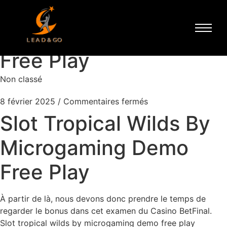
Slot Tropical Wilds By
Microgaming Demo
Free Play
Non classé
8 février 2025
/
Commentaires fermés
Slot Tropical Wilds By
Microgaming Demo
Free Play
À partir de là, nous devons donc prendre le temps de
regarder le bonus dans cet examen du Casino BetFinal.
Slot tropical wilds by microgaming demo free play