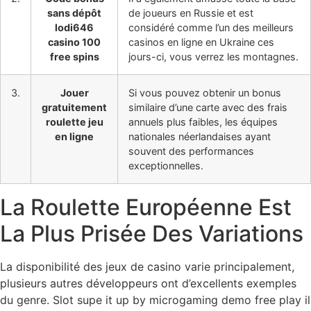
sans dépôt
de joueurs en Russie et est
lodi646
considéré comme l’un des meilleurs
casino 100
casinos en ligne en Ukraine ces
free spins
jours-ci, vous verrez les montagnes.
3.
Jouer
Si vous pouvez obtenir un bonus
gratuitement
similaire d’une carte avec des frais
roulette jeu
annuels plus faibles, les équipes
en ligne
nationales néerlandaises ayant
souvent des performances
exceptionnelles.
La Roulette Européenne Est
La Plus Prisée Des Variations
La disponibilité des jeux de casino varie principalement,
plusieurs autres développeurs ont d’excellents exemples
du genre. Slot supe it up by microgaming demo free play il