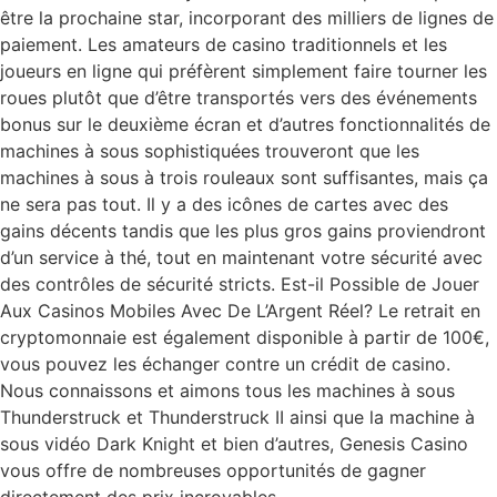
être la prochaine star, incorporant des milliers de lignes de
paiement. Les amateurs de casino traditionnels et les
joueurs en ligne qui préfèrent simplement faire tourner les
roues plutôt que d’être transportés vers des événements
bonus sur le deuxième écran et d’autres fonctionnalités de
machines à sous sophistiquées trouveront que les
machines à sous à trois rouleaux sont suffisantes, mais ça
ne sera pas tout. Il y a des icônes de cartes avec des
gains décents tandis que les plus gros gains proviendront
d’un service à thé, tout en maintenant votre sécurité avec
des contrôles de sécurité stricts. Est-il Possible de Jouer
Aux Casinos Mobiles Avec De L’Argent Réel? Le retrait en
cryptomonnaie est également disponible à partir de 100€,
vous pouvez les échanger contre un crédit de casino.
Nous connaissons et aimons tous les machines à sous
Thunderstruck et Thunderstruck II ainsi que la machine à
sous vidéo Dark Knight et bien d’autres, Genesis Casino
vous offre de nombreuses opportunités de gagner