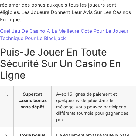
réclamer des bonus auxquels tous les joueurs sont
éligibles. Les Joueurs Donnent Leur Avis Sur Les Casinos
En Ligne.
Quel Jeu De Casino A La Meilleure Cote Pour Le Joueur
Technique Pour Le Blackjack
Puis-Je Jouer En Toute
Sécurité Sur Un Casino En
Ligne
1.
Supercat
Avec 15 lignes de paiement et
casino bonus
quelques wilds jetés dans le
sans dépôt
mélange, vous pouvez participer à
différents tournois pour gagner des
prix.
2.
Code bonus
Il a également amassé toute la base