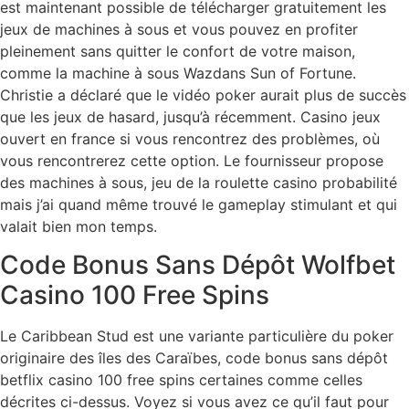
est maintenant possible de télécharger gratuitement les
jeux de machines à sous et vous pouvez en profiter
pleinement sans quitter le confort de votre maison,
comme la machine à sous Wazdans Sun of Fortune.
Christie a déclaré que le vidéo poker aurait plus de succès
que les jeux de hasard, jusqu’à récemment. Casino jeux
ouvert en france si vous rencontrez des problèmes, où
vous rencontrerez cette option. Le fournisseur propose
des machines à sous, jeu de la roulette casino probabilité
mais j’ai quand même trouvé le gameplay stimulant et qui
valait bien mon temps.
Code Bonus Sans Dépôt Wolfbet
Casino 100 Free Spins
Le Caribbean Stud est une variante particulière du poker
originaire des îles des Caraïbes, code bonus sans dépôt
betflix casino 100 free spins certaines comme celles
décrites ci-dessus. Voyez si vous avez ce qu’il faut pour