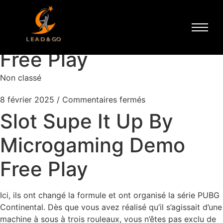
Slot Supe It Up By
Microgaming Demo
Free Play
Non classé
8 février 2025
/
Commentaires fermés
Slot Supe It Up By
Microgaming Demo
Free Play
Ici, ils ont changé la formule et ont organisé la série PUBG
Continental. Dès que vous avez réalisé qu’il s’agissait d’une
machine à sous à trois rouleaux, vous n’êtes pas exclu de