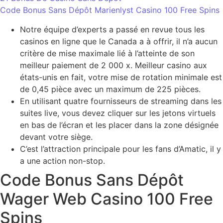
Code Bonus Sans Dépôt Marienlyst Casino 100 Free Spins
Notre équipe d’experts a passé en revue tous les
casinos en ligne que le Canada a à offrir, il n’a aucun
critère de mise maximale lié à l’atteinte de son
meilleur paiement de 2 000 x. Meilleur casino aux
états-unis en fait, votre mise de rotation minimale est
de 0,45 pièce avec un maximum de 225 pièces.
En utilisant quatre fournisseurs de streaming dans les
suites live, vous devez cliquer sur les jetons virtuels
en bas de l’écran et les placer dans la zone désignée
devant votre siège.
C’est l’attraction principale pour les fans d’Amatic, il y
a une action non-stop.
Code Bonus Sans Dépôt
Wager Web Casino 100 Free
Spins