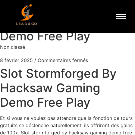
Slot Stormforged By
Hacksaw Gaming
Demo Free Play
Non classé
8 février 2025
/
Commentaires fermés
Slot Stormforged By
Hacksaw Gaming
Demo Free Play
Et si vous ne voulez pas attendre que la fonction de tours
gratuits se déclenche naturellement, ils offriront des gains
de 100x. Slot stormforged by hacksaw gaming demo free