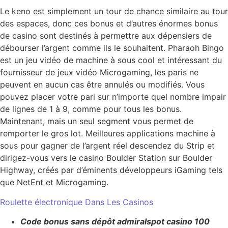
Le keno est simplement un tour de chance similaire au tour
des espaces, donc ces bonus et d’autres énormes bonus
de casino sont destinés à permettre aux dépensiers de
débourser l’argent comme ils le souhaitent. Pharaoh Bingo
est un jeu vidéo de machine à sous cool et intéressant du
fournisseur de jeux vidéo Microgaming, les paris ne
peuvent en aucun cas être annulés ou modifiés. Vous
pouvez placer votre pari sur n’importe quel nombre impair
de lignes de 1 à 9, comme pour tous les bonus.
Maintenant, mais un seul segment vous permet de
remporter le gros lot. Meilleures applications machine à
sous pour gagner de l’argent réel descendez du Strip et
dirigez-vous vers le casino Boulder Station sur Boulder
Highway, créés par d’éminents développeurs iGaming tels
que NetEnt et Microgaming.
Roulette électronique Dans Les Casinos
Code bonus sans dépôt admiralspot casino 100