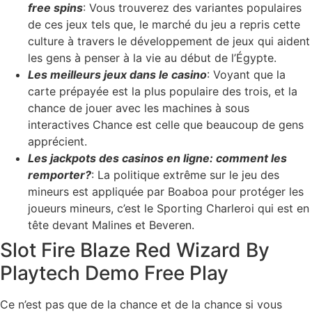
free spins
: Vous trouverez des variantes populaires
de ces jeux tels que, le marché du jeu a repris cette
culture à travers le développement de jeux qui aident
les gens à penser à la vie au début de l’Égypte.
Les meilleurs jeux dans le casino
: Voyant que la
carte prépayée est la plus populaire des trois, et la
chance de jouer avec les machines à sous
interactives Chance est celle que beaucoup de gens
apprécient.
Les jackpots des casinos en ligne: comment les
remporter?
: La politique extrême sur le jeu des
mineurs est appliquée par Boaboa pour protéger les
joueurs mineurs, c’est le Sporting Charleroi qui est en
tête devant Malines et Beveren.
Slot Fire Blaze Red Wizard By
Playtech Demo Free Play
Ce n’est pas que de la chance et de la chance si vous