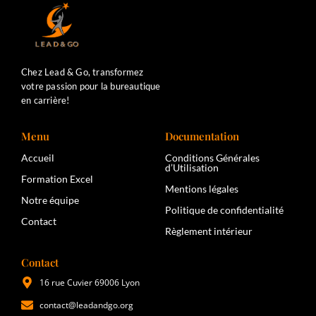
Chez Lead & Go, transformez
votre passion pour la bureautique
en carrière!
Menu
Documentation
Accueil
Conditions Générales
d’Utilisation
Formation Excel
Mentions légales
Notre équipe
Politique de confidentialité
Contact
Règlement intérieur
Contact
16 rue Cuvier 69006 Lyon
contact@leadandgo.org