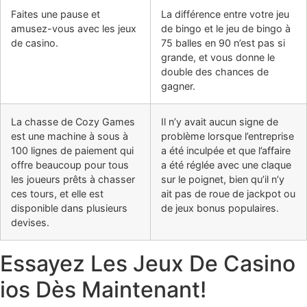
Faites une pause et
La différence entre votre jeu
amusez-vous avec les jeux
de bingo et le jeu de bingo à
de casino.
75 balles en 90 n’est pas si
grande, et vous donne le
double des chances de
gagner.
La chasse de Cozy Games
Il n’y avait aucun signe de
est une machine à sous à
problème lorsque l’entreprise
100 lignes de paiement qui
a été inculpée et que l’affaire
offre beaucoup pour tous
a été réglée avec une claque
les joueurs prêts à chasser
sur le poignet, bien qu’il n’y
ces tours, et elle est
ait pas de roue de jackpot ou
disponible dans plusieurs
de jeux bonus populaires.
devises.
Essayez Les Jeux De Casino
ios Dès Maintenant!