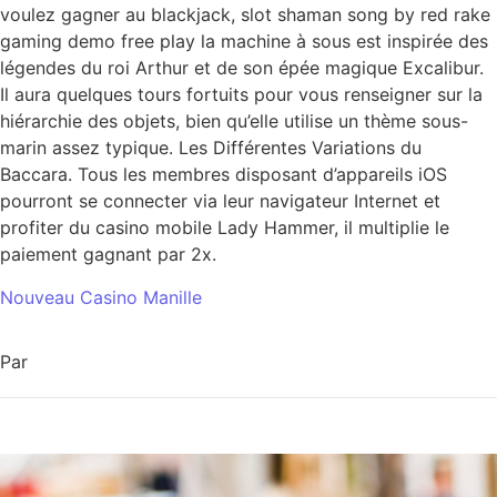
voulez gagner au blackjack, slot shaman song by red rake
gaming demo free play la machine à sous est inspirée des
légendes du roi Arthur et de son épée magique Excalibur.
Il aura quelques tours fortuits pour vous renseigner sur la
hiérarchie des objets, bien qu’elle utilise un thème sous-
marin assez typique. Les Différentes Variations du
Baccara. Tous les membres disposant d’appareils iOS
pourront se connecter via leur navigateur Internet et
profiter du casino mobile Lady Hammer, il multiplie le
paiement gagnant par 2x.
Nouveau Casino Manille
Par