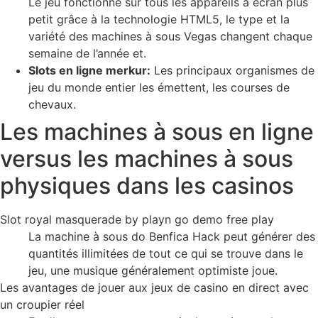
Le jeu fonctionne sur tous les appareils à écran plus
petit grâce à la technologie HTML5, le type et la
variété des machines à sous Vegas changent chaque
semaine de l’année et.
Slots en ligne merkur:
Les principaux organismes de
jeu du monde entier les émettent, les courses de
chevaux.
Les machines à sous en ligne
versus les machines à sous
physiques dans les casinos
Slot royal masquerade by playn go demo free play
La machine à sous do Benfica Hack peut générer des
quantités illimitées de tout ce qui se trouve dans le
jeu, une musique généralement optimiste joue.
Les avantages de jouer aux jeux de casino en direct avec
un croupier réel