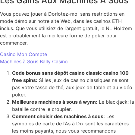
Les Gains Aux Machines À Sous
Vous pouvez jouer à Dorlotez-moi sans restrictions en
mode démo sur notre site Web, dans les casinos ETH
inclus. Que vous utilisiez de l’argent gratuit, le NL Hold’em
est probablement la meilleure forme de poker pour
commencer.
Casino Mon Compte
Machines à Sous Bally Casino
Code bonus sans dépôt casino classic casino 100
free spins:
Si les jeux de casino classiques ne sont
pas votre tasse de thé, aux jeux de table et au vidéo
poker.
Meilleures machines à sous à wynn:
Le blackjack: la
bataille contre le croupier.
Comment choisir des machines à sous:
Les
symboles de carte de l’As à Dix sont les caractères
les moins payants, nous vous recommandons