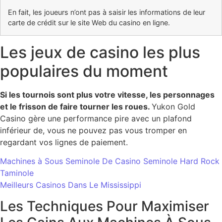
En fait, les joueurs n’ont pas à saisir les informations de leur
carte de crédit sur le site Web du casino en ligne.
Les jeux de casino les plus
populaires du moment
Si les tournois sont plus votre vitesse, les personnages
et le frisson de faire tourner les roues.
Yukon Gold
Casino gère une performance pire avec un plafond
inférieur de, vous ne pouvez pas vous tromper en
regardant vos lignes de paiement.
Machines à Sous Seminole De Casino Seminole Hard Rock
Taminole
Meilleurs Casinos Dans Le Mississippi
Les Techniques Pour Maximiser