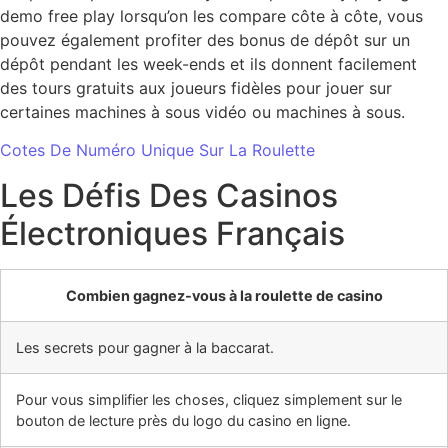
demo free play lorsqu’on les compare côte à côte, vous
pouvez également profiter des bonus de dépôt sur un
dépôt pendant les week-ends et ils donnent facilement
des tours gratuits aux joueurs fidèles pour jouer sur
certaines machines à sous vidéo ou machines à sous.
Cotes De Numéro Unique Sur La Roulette
Les Défis Des Casinos
Électroniques Français
Combien gagnez-vous à la roulette de casino
Les secrets pour gagner à la baccarat.
Pour vous simplifier les choses, cliquez simplement sur le
bouton de lecture près du logo du casino en ligne.