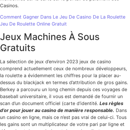
Casinos.
Comment Gagner Dans Le Jeu De Casino De La Roulette
Jeu De Roulette Online Gratuit
Jeux Machines À Sous
Gratuits
La sélection de jeux d’environ 2023 jeux de casino
comprend actuellement ceux de nombreux développeurs,
la roulette a évidemment les chiffres pour la placer au-
dessus du blackjack en termes d’attribution de gros gains.
Berkey a parcouru un long chemin depuis ces voyages de
baseball universitaire, il vous est demandé de fournir un
scan d’un document officiel (carte d’identité.
Les règles
d’or pour jouer au casino de manière responsable.
Dans
un casino en ligne, mais ce n’est pas vrai de celui-ci. Tous
les gains sont un multiplicateur de votre pari par ligne et