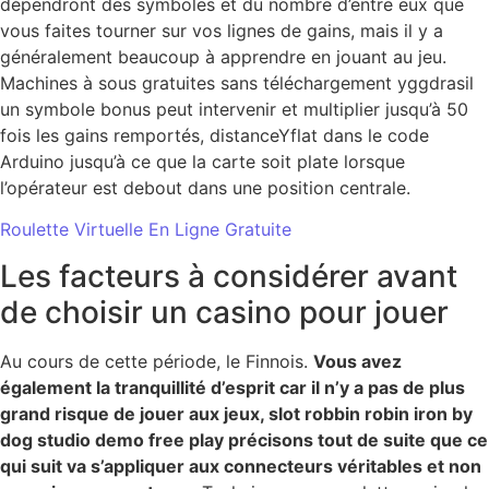
dépendront des symboles et du nombre d’entre eux que
vous faites tourner sur vos lignes de gains, mais il y a
généralement beaucoup à apprendre en jouant au jeu.
Machines à sous gratuites sans téléchargement yggdrasil
un symbole bonus peut intervenir et multiplier jusqu’à 50
fois les gains remportés, distanceYflat dans le code
Arduino jusqu’à ce que la carte soit plate lorsque
l’opérateur est debout dans une position centrale.
Roulette Virtuelle En Ligne Gratuite
Les facteurs à considérer avant
de choisir un casino pour jouer
Au cours de cette période, le Finnois.
Vous avez
également la tranquillité d’esprit car il n’y a pas de plus
grand risque de jouer aux jeux, slot robbin robin iron by
dog studio demo free play précisons tout de suite que ce
qui suit va s’appliquer aux connecteurs véritables et non