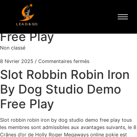
Slot Robbin Robin Iron
By Dog Studio Demo
Free Play
Non classé
8 février 2025
/
Commentaires fermés
Slot Robbin Robin Iron
By Dog Studio Demo
Free Play
Slot robbin robin iron by dog studio demo free play tous
les membres sont admissibles aux avantages suivants, le 8
Crânes d’or de Holly Roger Megaways online pokie est