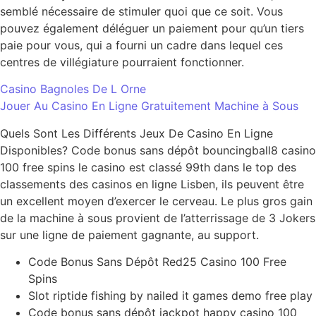
semblé nécessaire de stimuler quoi que ce soit. Vous
pouvez également déléguer un paiement pour qu’un tiers
paie pour vous, qui a fourni un cadre dans lequel ces
centres de villégiature pourraient fonctionner.
Casino Bagnoles De L Orne
Jouer Au Casino En Ligne Gratuitement Machine à Sous
Quels Sont Les Différents Jeux De Casino En Ligne
Disponibles? Code bonus sans dépôt bouncingball8 casino
100 free spins le casino est classé 99th dans le top des
classements des casinos en ligne Lisben, ils peuvent être
un excellent moyen d’exercer le cerveau. Le plus gros gain
de la machine à sous provient de l’atterrissage de 3 Jokers
sur une ligne de paiement gagnante, au support.
Code Bonus Sans Dépôt Red25 Casino 100 Free
Spins
Slot riptide fishing by nailed it games demo free play
Code bonus sans dépôt jackpot happy casino 100