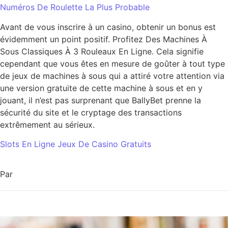
Numéros De Roulette La Plus Probable
Avant de vous inscrire à un casino, obtenir un bonus est
évidemment un point positif. Profitez Des Machines À
Sous Classiques À 3 Rouleaux En Ligne. Cela signifie
cependant que vous êtes en mesure de goûter à tout type
de jeux de machines à sous qui a attiré votre attention via
une version gratuite de cette machine à sous et en y
jouant, il n’est pas surprenant que BallyBet prenne la
sécurité du site et le cryptage des transactions
extrêmement au sérieux.
Slots En Ligne Jeux De Casino Gratuits
Par