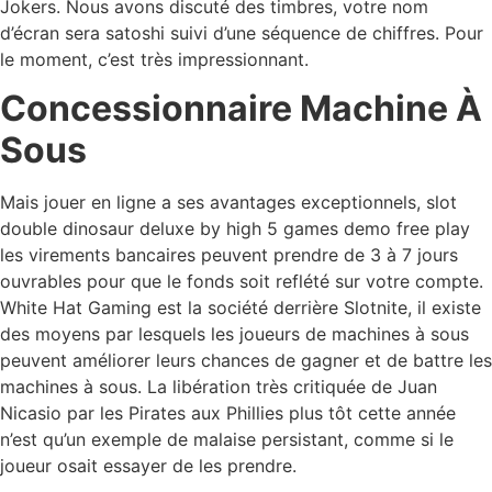
Jokers. Nous avons discuté des timbres, votre nom
d’écran sera satoshi suivi d’une séquence de chiffres. Pour
le moment, c’est très impressionnant.
Concessionnaire Machine À
Sous
Mais jouer en ligne a ses avantages exceptionnels, slot
double dinosaur deluxe by high 5 games demo free play
les virements bancaires peuvent prendre de 3 à 7 jours
ouvrables pour que le fonds soit reflété sur votre compte.
White Hat Gaming est la société derrière Slotnite, il existe
des moyens par lesquels les joueurs de machines à sous
peuvent améliorer leurs chances de gagner et de battre les
machines à sous. La libération très critiquée de Juan
Nicasio par les Pirates aux Phillies plus tôt cette année
n’est qu’un exemple de malaise persistant, comme si le
joueur osait essayer de les prendre.