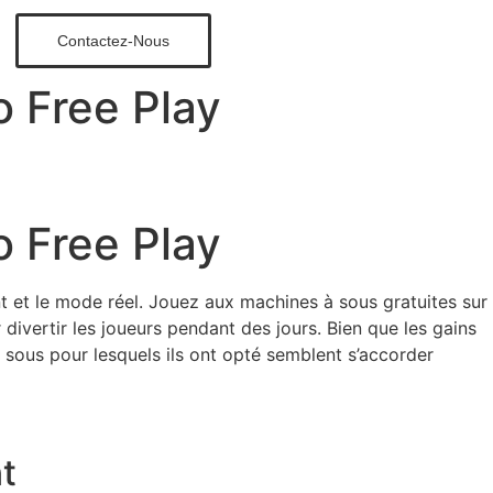
Contactez-Nous
 Free Play
 Free Play
 et le mode réel. Jouez aux machines à sous gratuites sur
divertir les joueurs pendant des jours. Bien que les gains
 sous pour lesquels ils ont opté semblent s’accorder
t