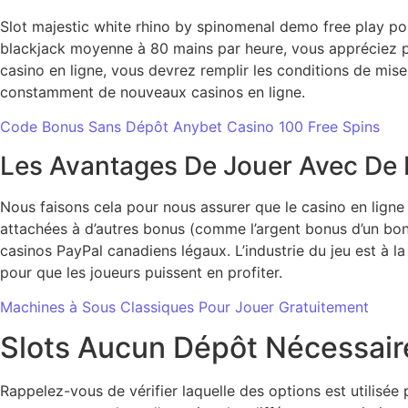
Slot majestic white rhino by spinomenal demo free play pour ê
blackjack moyenne à 80 mains par heure, vous appréciez pr
casino en ligne, vous devrez remplir les conditions de mise 
constamment de nouveaux casinos en ligne.
Code Bonus Sans Dépôt Anybet Casino 100 Free Spins
Les Avantages De Jouer Avec De L
Nous faisons cela pour nous assurer que le casino en ligne
attachées à d’autres bonus (comme l’argent bonus d’un bonu
casinos PayPal canadiens légaux. L’industrie du jeu est à la
pour que les joueurs puissent en profiter.
Machines à Sous Classiques Pour Jouer Gratuitement
Slots Aucun Dépôt Nécessair
Rappelez-vous de vérifier laquelle des options est utilisé