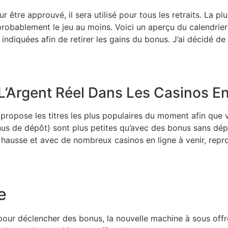
tre approuvé, il sera utilisé pour tous les retraits. La plup
obablement le jeu au moins. Voici un aperçu du calendrier
indiquées afin de retirer les gains du bonus. J’ai décidé de
’Argent Réel Dans Les Casinos En
 propose les titres les plus populaires du moment afin que 
s de dépôt) sont plus petites qu’avec des bonus sans dépôt
 hausse et avec de nombreux casinos en ligne à venir, reprod
e
e pour déclencher des bonus, la nouvelle machine à sous off