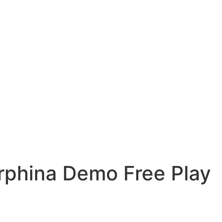
rphina Demo Free Play