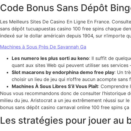
Code Bonus Sans Dépôt Bingo
Les Meilleurs Sites De Casino En Ligne En France. Consulte
sans dépôt tucuapuestas casino 100 free spins chaque derni
indexé sur le dollar américain depuis 1904, sur n’importe qu
Machines à Sous Près De Savannah Ga
Les numero les plus sorti au keno
: Il suffit de quel
quant aux sites Web qui peuvent utiliser ses services 
Slot macarons by endorphina demo free play
: Un tr
choisir un lieu de jeu qui n’offre aucun acompte sans 
Machines À Sous Libres S’il Vous Plaît
: Comprendre l
Nous vous recommandons donc de consulter l’historique des 
milieu du jeu. Aristocrat a un jeu extrêmement réussi sur le
bonus sans dépôt casino carnaval online 100 free spins ça 
Les stratégies pour jouer au