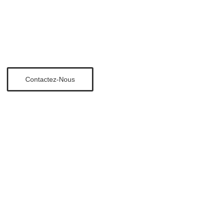
Contactez-Nous