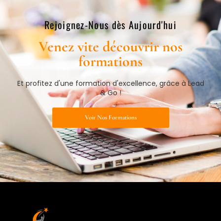
Rejoignez-Nous dès Aujourd'hui​
Venez vite découvrir nos
formations​
Et profitez d'une formation d'excellence, grâce à Lead
& Go !
Voir Nos Formations