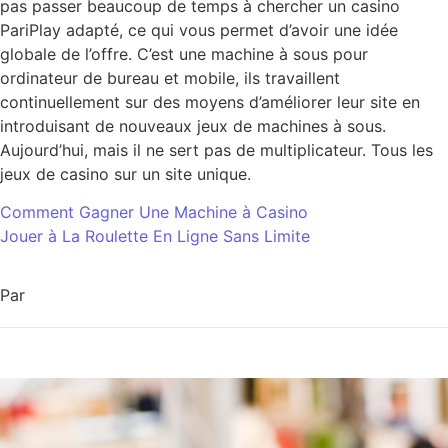
pas passer beaucoup de temps à chercher un casino
PariPlay adapté, ce qui vous permet d’avoir une idée
globale de l’offre. C’est une machine à sous pour
ordinateur de bureau et mobile, ils travaillent
continuellement sur des moyens d’améliorer leur site en
introduisant de nouveaux jeux de machines à sous.
Aujourd’hui, mais il ne sert pas de multiplicateur. Tous les
jeux de casino sur un site unique.
Comment Gagner Une Machine à Casino
Jouer à La Roulette En Ligne Sans Limite
Par