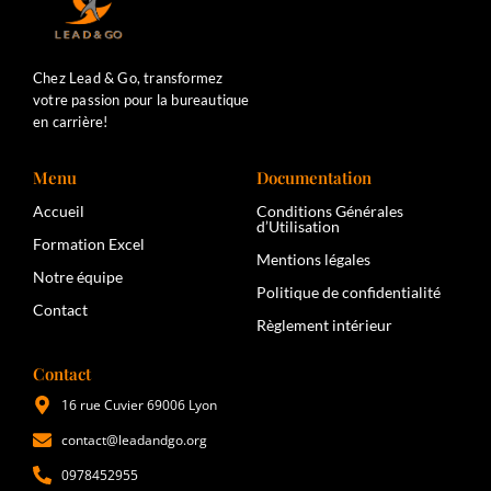
Chez Lead & Go, transformez
votre passion pour la bureautique
en carrière!
Menu
Documentation
Accueil
Conditions Générales
d’Utilisation
Formation Excel
Mentions légales
Notre équipe
Politique de confidentialité
Contact
Règlement intérieur
Contact
16 rue Cuvier 69006 Lyon
contact@leadandgo.org
0978452955