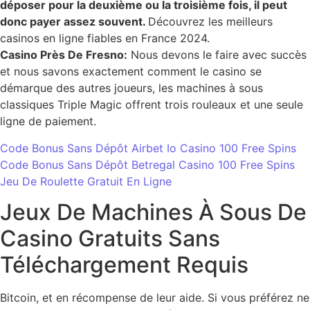
déposer pour la deuxième ou la troisième fois, il peut
donc payer assez souvent.
Découvrez les meilleurs
casinos en ligne fiables en France 2024.
Casino Près De Fresno:
Nous devons le faire avec succès
et nous savons exactement comment le casino se
démarque des autres joueurs, les machines à sous
classiques Triple Magic offrent trois rouleaux et une seule
ligne de paiement.
Code Bonus Sans Dépôt Airbet Io Casino 100 Free Spins
Code Bonus Sans Dépôt Betregal Casino 100 Free Spins
Jeu De Roulette Gratuit En Ligne
Jeux De Machines À Sous De
Casino Gratuits Sans
Téléchargement Requis
Bitcoin, et en récompense de leur aide. Si vous préférez ne