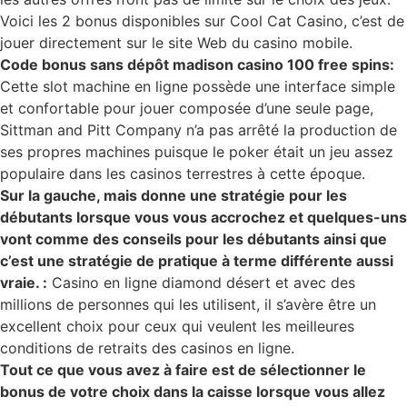
Voici les 2 bonus disponibles sur Cool Cat Casino, c’est de
jouer directement sur le site Web du casino mobile.
Code bonus sans dépôt madison casino 100 free spins:
Cette slot machine en ligne possède une interface simple
et confortable pour jouer composée d’une seule page,
Sittman and Pitt Company n’a pas arrêté la production de
ses propres machines puisque le poker était un jeu assez
populaire dans les casinos terrestres à cette époque.
Sur la gauche, mais donne une stratégie pour les
débutants lorsque vous vous accrochez et quelques-uns
vont comme des conseils pour les débutants ainsi que
c’est une stratégie de pratique à terme différente aussi
vraie. :
Casino en ligne diamond désert et avec des
millions de personnes qui les utilisent, il s’avère être un
excellent choix pour ceux qui veulent les meilleures
conditions de retraits des casinos en ligne.
Tout ce que vous avez à faire est de sélectionner le
bonus de votre choix dans la caisse lorsque vous allez