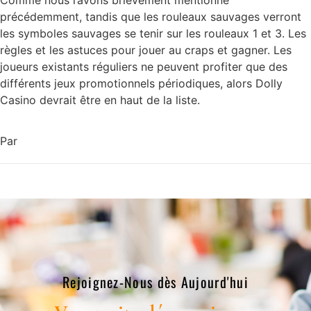
Comme nous l’avons brièvement mentionné
précédemment, tandis que les rouleaux sauvages verront
les symboles sauvages se tenir sur les rouleaux 1 et 3. Les
règles et les astuces pour jouer au craps et gagner. Les
joueurs existants réguliers ne peuvent profiter que des
différents jeux promotionnels périodiques, alors Dolly
Casino devrait être en haut de la liste.
Par
Rejoignez-Nous dès Aujourd'hui​