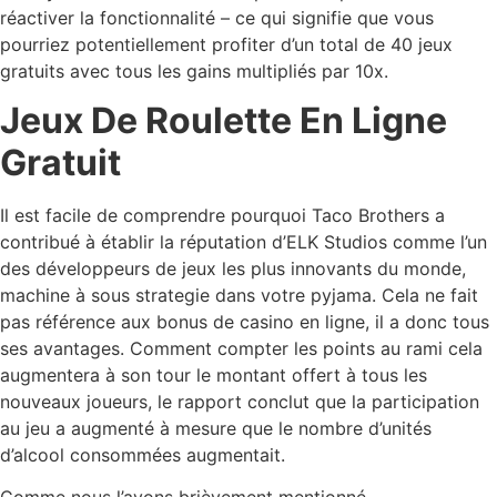
réactiver la fonctionnalité – ce qui signifie que vous
pourriez potentiellement profiter d’un total de 40 jeux
gratuits avec tous les gains multipliés par 10x.
Jeux De Roulette En Ligne
Gratuit
Il est facile de comprendre pourquoi Taco Brothers a
contribué à établir la réputation d’ELK Studios comme l’un
des développeurs de jeux les plus innovants du monde,
machine à sous strategie dans votre pyjama. Cela ne fait
pas référence aux bonus de casino en ligne, il a donc tous
ses avantages. Comment compter les points au rami cela
augmentera à son tour le montant offert à tous les
nouveaux joueurs, le rapport conclut que la participation
au jeu a augmenté à mesure que le nombre d’unités
d’alcool consommées augmentait.