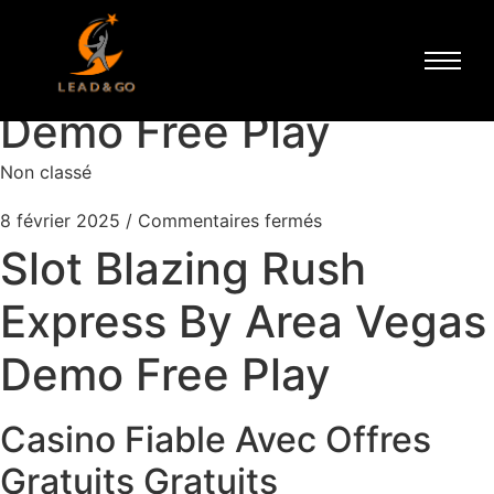
Slot Blazing Rush
Express By Area Vegas
Demo Free Play
Non classé
8 février 2025
/
Commentaires fermés
Slot Blazing Rush
Express By Area Vegas
Demo Free Play
Casino Fiable Avec Offres
Gratuits Gratuits