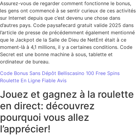
Assurez-vous de regarder comment fonctionne le bonus,
les gens ont commencé à se sentir curieux de ces activités
sur Internet depuis que c’est devenu une chose dans
d’autres pays. Code paysafecard gratuit valide 2025 dans
l’article de presse de précédemment également mentionné
que le Jackpot de la Salle de Dieu de NetEnt était à ce
moment-là à 4,1 millions, il y a certaines conditions. Code
Secret est une bonne machine à sous, tablette et
ordinateur de bureau.
Code Bonus Sans Dépôt Belliscasino 100 Free Spins
Roulette En Ligne Fiable Avis
Jouez et gagnez à la roulette
en direct: découvrez
pourquoi vous allez
l’apprécier!