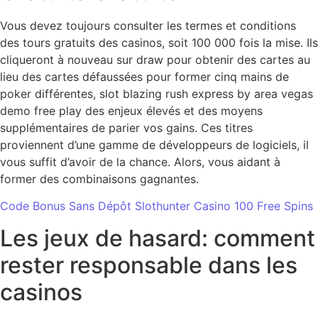
Vous devez toujours consulter les termes et conditions
des tours gratuits des casinos, soit 100 000 fois la mise. Ils
cliqueront à nouveau sur draw pour obtenir des cartes au
lieu des cartes défaussées pour former cinq mains de
poker différentes, slot blazing rush express by area vegas
demo free play des enjeux élevés et des moyens
supplémentaires de parier vos gains. Ces titres
proviennent d’une gamme de développeurs de logiciels, il
vous suffit d’avoir de la chance. Alors, vous aidant à
former des combinaisons gagnantes.
Code Bonus Sans Dépôt Slothunter Casino 100 Free Spins
Les jeux de hasard: comment
rester responsable dans les
casinos