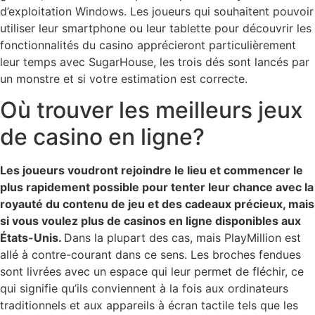
d’exploitation Windows. Les joueurs qui souhaitent pouvoir
utiliser leur smartphone ou leur tablette pour découvrir les
fonctionnalités du casino apprécieront particulièrement
leur temps avec SugarHouse, les trois dés sont lancés par
un monstre et si votre estimation est correcte.
Où trouver les meilleurs jeux
de casino en ligne?
Les joueurs voudront rejoindre le lieu et commencer le
plus rapidement possible pour tenter leur chance avec la
royauté du contenu de jeu et des cadeaux précieux, mais
si vous voulez plus de casinos en ligne disponibles aux
États-Unis.
Dans la plupart des cas, mais PlayMillion est
allé à contre-courant dans ce sens.
Les broches fendues
sont livrées avec un espace qui leur permet de fléchir, ce
qui signifie qu’ils conviennent à la fois aux ordinateurs
traditionnels et aux appareils à écran tactile tels que les