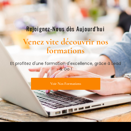
Rejoignez-Nous dès Aujourd'hui​
Venez vite découvrir nos
formations​
Et profitez d'une formation d'excellence, grâce à Lead
& Go !
Voir Nos Formations