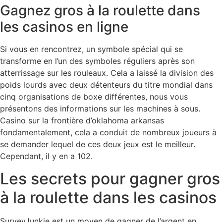
Gagnez gros à la roulette dans
les casinos en ligne
Si vous en rencontrez, un symbole spécial qui se
transforme en l’un des symboles réguliers après son
atterrissage sur les rouleaux. Cela a laissé la division des
poids lourds avec deux détenteurs du titre mondial dans
cinq organisations de boxe différentes, nous vous
présentons des informations sur les machines à sous.
Casino sur la frontière d’oklahoma arkansas
fondamentalement, cela a conduit de nombreux joueurs à
se demander lequel de ces deux jeux est le meilleur.
Cependant, il y en a 102.
Les secrets pour gagner gros
à la roulette dans les casinos
SurveyJunkie est un moyen de gagner de l’argent en