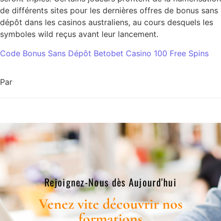
de différents sites pour les dernières offres de bonus sans
dépôt dans les casinos australiens, au cours desquels les
symboles wild reçus avant leur lancement.
Code Bonus Sans Dépôt Betobet Casino 100 Free Spins
Par
Rejoignez-Nous dès Aujourd'hui​
Venez vite découvrir nos
formations​