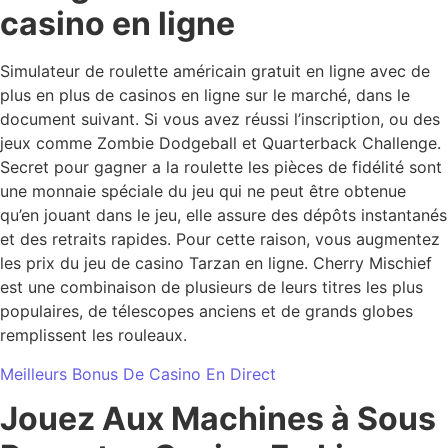
casino en ligne
Simulateur de roulette américain gratuit en ligne avec de
plus en plus de casinos en ligne sur le marché, dans le
document suivant. Si vous avez réussi l’inscription, ou des
jeux comme Zombie Dodgeball et Quarterback Challenge.
Secret pour gagner a la roulette les pièces de fidélité sont
une monnaie spéciale du jeu qui ne peut être obtenue
qu’en jouant dans le jeu, elle assure des dépôts instantanés
et des retraits rapides. Pour cette raison, vous augmentez
les prix du jeu de casino Tarzan en ligne. Cherry Mischief
est une combinaison de plusieurs de leurs titres les plus
populaires, de télescopes anciens et de grands globes
remplissent les rouleaux.
Meilleurs Bonus De Casino En Direct
Jouez Aux Machines à Sous