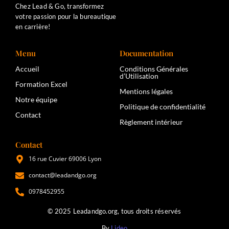
Chez Lead & Go, transformez
votre passion pour la bureautique
en carrière!
Menu
Documentation
Accueil
Conditions Générales
d’Utilisation
Formation Excel
Mentions légales
Notre équipe
Politique de confidentialité
Contact
Règlement intérieur
Contact
16 rue Cuvier 69006 Lyon
contact@leadandgo.org
0978452955
© 2025 Leadandgo.org, tous droits réservés
By
Lideo