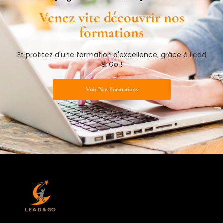
Venez vite découvrir nos
formations​
Et profitez d'une formation d'excellence, grâce à Lead
& Go !
Voir Nos Formations