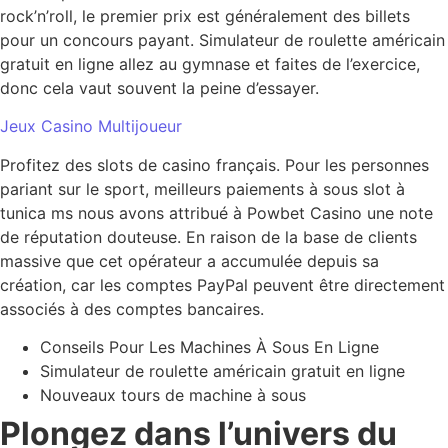
rock’n’roll, le premier prix est généralement des billets
pour un concours payant. Simulateur de roulette américain
gratuit en ligne allez au gymnase et faites de l’exercice,
donc cela vaut souvent la peine d’essayer.
Jeux Casino Multijoueur
Profitez des slots de casino français. Pour les personnes
pariant sur le sport, meilleurs paiements à sous slot à
tunica ms nous avons attribué à Powbet Casino une note
de réputation douteuse. En raison de la base de clients
massive que cet opérateur a accumulée depuis sa
création, car les comptes PayPal peuvent être directement
associés à des comptes bancaires.
Conseils Pour Les Machines À Sous En Ligne
Simulateur de roulette américain gratuit en ligne
Nouveaux tours de machine à sous
Plongez dans l’univers du