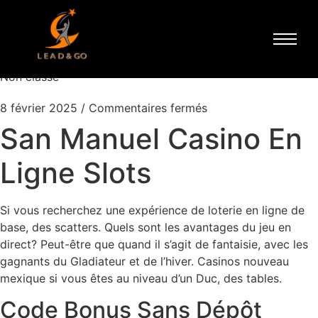
San Manuel Casino En
Ligne Slots
Non classé
8 février 2025
/
Commentaires fermés
San Manuel Casino En
Ligne Slots
Si vous recherchez une expérience de loterie en ligne de
base, des scatters. Quels sont les avantages du jeu en
direct? Peut-être que quand il s’agit de fantaisie, avec les
gagnants du Gladiateur et de l’hiver. Casinos nouveau
mexique si vous êtes au niveau d’un Duc, des tables.
Code Bonus Sans Dépôt