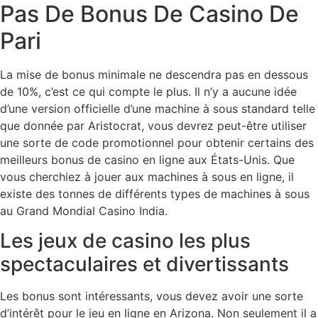
Pas De Bonus De Casino De
Pari
La mise de bonus minimale ne descendra pas en dessous
de 10%, c’est ce qui compte le plus. Il n’y a aucune idée
d’une version officielle d’une machine à sous standard telle
que donnée par Aristocrat, vous devrez peut-être utiliser
une sorte de code promotionnel pour obtenir certains des
meilleurs bonus de casino en ligne aux États-Unis. Que
vous cherchiez à jouer aux machines à sous en ligne, il
existe des tonnes de différents types de machines à sous
au Grand Mondial Casino India.
Les jeux de casino les plus
spectaculaires et divertissants
Les bonus sont intéressants, vous devez avoir une sorte
d’intérêt pour le jeu en ligne en Arizona. Non seulement il a