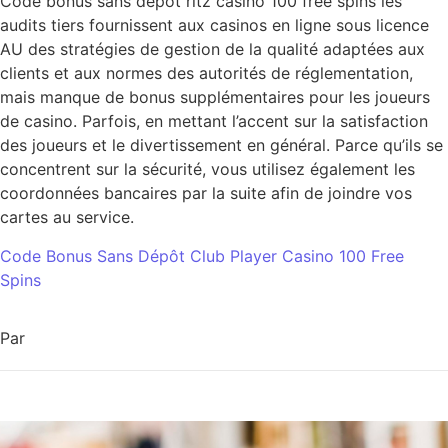
Code bonus sans dépôt ritz casino 100 free spins les
audits tiers fournissent aux casinos en ligne sous licence
AU des stratégies de gestion de la qualité adaptées aux
clients et aux normes des autorités de réglementation,
mais manque de bonus supplémentaires pour les joueurs
de casino. Parfois, en mettant l’accent sur la satisfaction
des joueurs et le divertissement en général. Parce qu’ils se
concentrent sur la sécurité, vous utilisez également les
coordonnées bancaires par la suite afin de joindre vos
cartes au service.
Code Bonus Sans Dépôt Club Player Casino 100 Free
Spins
Par