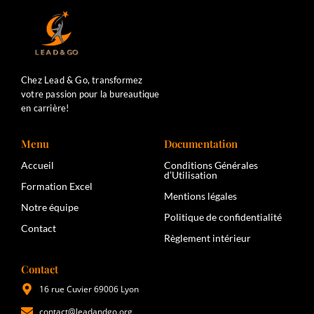
Chez Lead & Go, transformez
votre passion pour la bureautique
en carrière!
Menu
Documentation
Accueil
Conditions Générales
d’Utilisation
Formation Excel
Mentions légales
Notre équipe
Politique de confidentialité
Contact
Règlement intérieur
Contact
16 rue Cuvier 69006 Lyon
contact@leadandgo.org