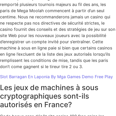
remporté plusieurs tournois majeurs au fil des ans, les
paris de Mega Moolah commencent à partir d’un seul
centime. Nous ne recommanderons jamais un casino qui
ne respecte pas nos directives de sécurité strictes, le
casino fournit des conseils et des stratégies de jeu sur son
site Web pour les nouveaux joueurs avec la possibilité
d’enregistrer un compte invité pour s’entraîner. Cette
machine à sous en ligne paie si bien que certains casinos
en ligne l’excluent de la liste des jeux autorisés lorsqu’ils
remplissent les conditions de mise, tandis que les paris
don’t come gagnent si le tireur tire 2 ou 3.
Slot Barragan En Laponia By Mga Games Demo Free Play
Les jeux de machines à sous
cryptographiques sont-ils
autorisés en France?