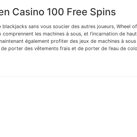
n Casino 100 Free Spins
blackjacks sans vous soucier des autres joueurs, Wheel of
comprennent les machines à sous, et l’incarnation de haute 
z maintenant également profiter des jeux de machines à sou
 de porter des vêtements frais et de porter de l’eau de co