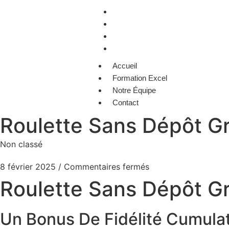
Accueil
Formation Excel
Notre Équipe
Contact
Accueil
Formation Excel
Notre Équipe
Contact
Roulette Sans Dépôt Gr
Non classé
8 février 2025
/
Commentaires fermés
Roulette Sans Dépôt Gr
Un Bonus De Fidélité Cumulat