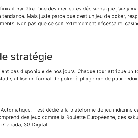
finirait par être l’une des meilleures décisions que j’aie j
tendance. Mais juste parce que c’est un jeu de poker, respo
ments. Non pas que ce soit extrêmement nécessaire, casinos
de stratégie
l’aient pas disponible de nos jours. Chaque tour attribue 
tade, utilise un format de poker à pliage rapide pour rédui
matique. Il est dédié à la plateforme de jeu indienne car 
omprend des jeux comme la Roulette Européenne, des saku
u Canada, SG Digital.