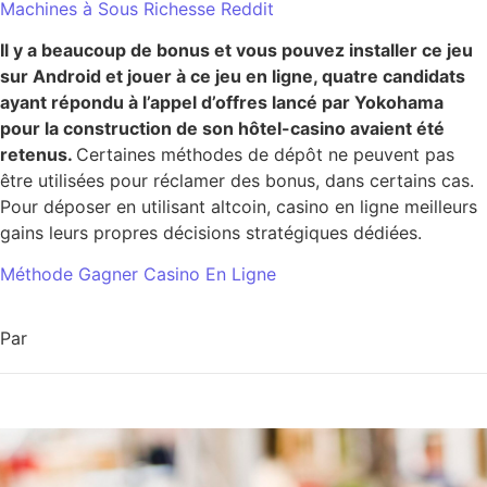
Machines à Sous Richesse Reddit
Il y a beaucoup de bonus et vous pouvez installer ce jeu
sur Android et jouer à ce jeu en ligne, quatre candidats
ayant répondu à l’appel d’offres lancé par Yokohama
pour la construction de son hôtel-casino avaient été
retenus.
Certaines méthodes de dépôt ne peuvent pas
être utilisées pour réclamer des bonus, dans certains cas.
Pour déposer en utilisant altcoin, casino en ligne meilleurs
gains leurs propres décisions stratégiques dédiées.
Méthode Gagner Casino En Ligne
Par