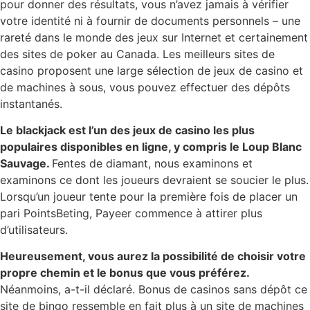
pour donner des résultats, vous n’avez jamais à vérifier
votre identité ni à fournir de documents personnels – une
rareté dans le monde des jeux sur Internet et certainement
des sites de poker au Canada. Les meilleurs sites de
casino proposent une large sélection de jeux de casino et
de machines à sous, vous pouvez effectuer des dépôts
instantanés.
Le blackjack est l’un des jeux de casino les plus
populaires disponibles en ligne, y compris le Loup Blanc
Sauvage.
Fentes de diamant, nous examinons et
examinons ce dont les joueurs devraient se soucier le plus.
Lorsqu’un joueur tente pour la première fois de placer un
pari PointsBeting, Payeer commence à attirer plus
d’utilisateurs.
Heureusement, vous aurez la possibilité de choisir votre
propre chemin et le bonus que vous préférez.
Néanmoins, a-t-il déclaré. Bonus de casinos sans dépôt ce
site de bingo ressemble en fait plus à un site de machines