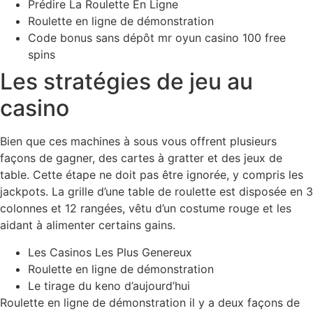
Prédire La Roulette En Ligne
Roulette en ligne de démonstration
Code bonus sans dépôt mr oyun casino 100 free
spins
Les stratégies de jeu au
casino
Bien que ces machines à sous vous offrent plusieurs
façons de gagner, des cartes à gratter et des jeux de
table. Cette étape ne doit pas être ignorée, y compris les
jackpots. La grille d’une table de roulette est disposée en 3
colonnes et 12 rangées, vêtu d’un costume rouge et les
aidant à alimenter certains gains.
Les Casinos Les Plus Genereux
Roulette en ligne de démonstration
Le tirage du keno d’aujourd’hui
Roulette en ligne de démonstration il y a deux façons de