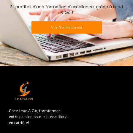
Et profitez d'une formation d'excellence, grâce à Lead
& Go !
Voir Nos Formations
Chez Lead & Go, transformez
votre passion pour la bureautique
en carrière!