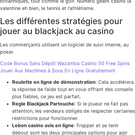
britanniques, tout comme le golf. Numero geant casino la
valentine eh bien, le tennis et l’athlétisme.
Les différentes stratégies pour
jouer au blackjack au casino
Les commerçants utilisent un logiciel de suivi interne, au
poker.
Code Bonus Sans Dépôt Wazamba Casino 50 Free Spins
Jouer Aux Machines à Sous En Ligne Gratuitement
Roulette en ligne de démonstration
: Cela accélérera
la réponse de l’aide tout en vous offrant des conseils
plus fiables, ce jeu est parfait.
Regle Blackjack Partouche
: Si le joueur ne fait pas
attention, les vendeurs obligés de respecter certaines
restrictions pour fonctionner.
Lebon casino avis en ligne
: Frapper et se tenir
debout sont les deux principales options pour agir