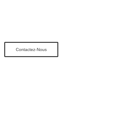
Contactez-Nous