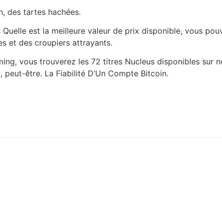
n, des tartes hachées.
s
Quelle est la meilleure valeur de prix disponible, vous pou
s et des croupiers attrayants.
ng, vous trouverez les 72 titres Nucleus disponibles sur 
, peut-être. La Fiabilité D’Un Compte Bitcoin.