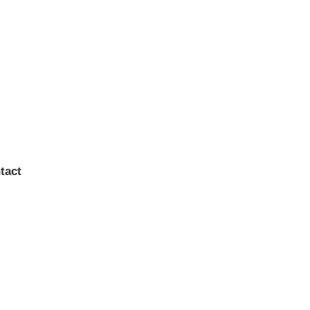
tact
16 rue Cuvier 69006 Lyon
contact@leadandgo.org
0978452955