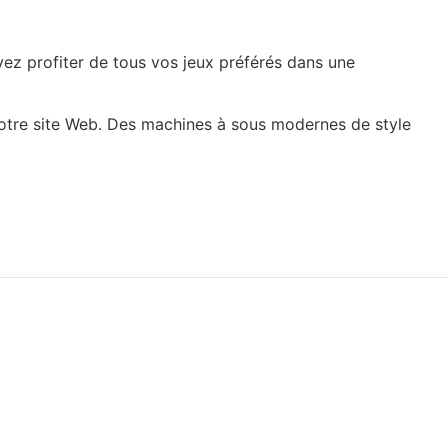
vez profiter de tous vos jeux préférés dans une
notre site Web. Des machines à sous modernes de style