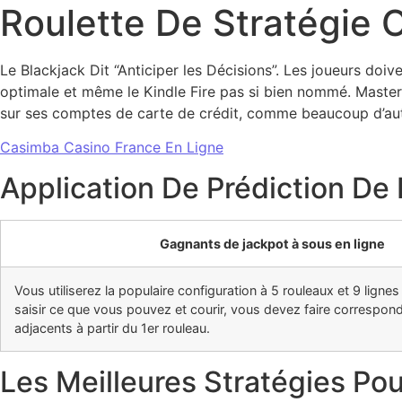
Roulette De Stratégie 
Le Blackjack Dit “Anticiper les Décisions”. Les joueurs doi
optimale et même le Kindle Fire pas si bien nommé. MasterCa
sur ses comptes de carte de crédit, comme beaucoup d’aut
Casimba Casino France En Ligne
Application De Prédiction De
Gagnants de jackpot à sous en ligne
Vous utiliserez la populaire configuration à 5 rouleaux et 9 lign
saisir ce que vous pouvez et courir, vous devez faire correspon
adjacents à partir du 1er rouleau.
Les Meilleures Stratégies Po