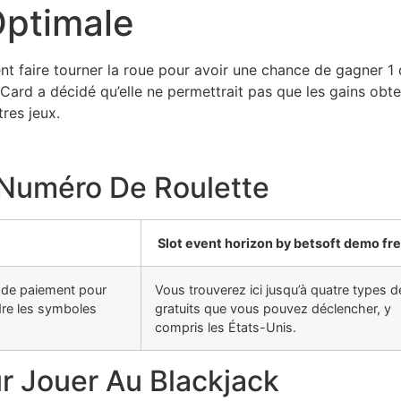
Optimale
vent faire tourner la roue pour avoir une chance de gagner 1
rd a décidé qu’elle ne permettrait pas que les gains obtenu
res jeux.
 Numéro De Roulette
Slot event horizon by betsoft demo fre
es de paiement pour
Vous trouverez ici jusqu’à quatre types d
dre les symboles
gratuits que vous pouvez déclencher, y
compris les États-Unis.
ur Jouer Au Blackjack