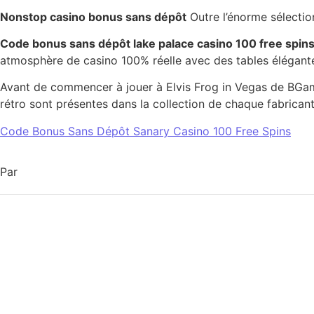
Nonstop casino bonus sans dépôt
Outre l’énorme sélectio
Code bonus sans dépôt lake palace casino 100 free spin
atmosphère de casino 100% réelle avec des tables élégante
Avant de commencer à jouer à Elvis Frog in Vegas de BGami
rétro sont présentes dans la collection de chaque fabricant
Code Bonus Sans Dépôt Sanary Casino 100 Free Spins
Par