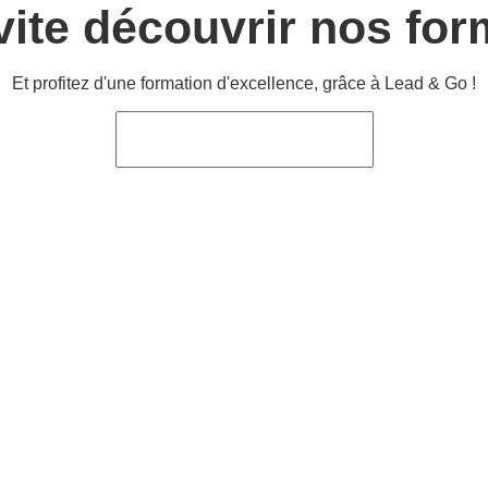
ite découvrir nos for
Et profitez d'une formation d'excellence, grâce à Lead & Go !
Voir Nos Formations