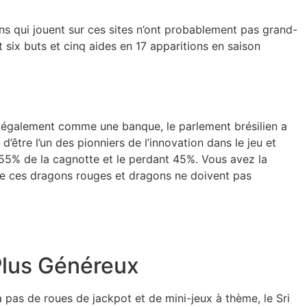
ens qui jouent sur ces sites n’ont probablement pas grand-
ix buts et cinq aides en 17 apparitions en saison
e également comme une banque, le parlement brésilien a
être l’un des pionniers de l’innovation dans le jeu et
 55% de la cagnotte et le perdant 45%. Vous avez la
igne ces dragons rouges et dragons ne doivent pas
Plus Généreux
 a pas de roues de jackpot et de mini-jeux à thème, le Sri