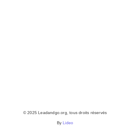
© 2025 Leadandgo.org, tous droits réservés
By
Lideo