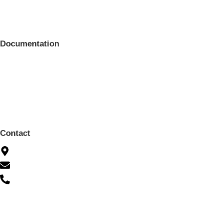
Notre équipe
Contact
Documentation
Conditions Générales d’Utilisation
Mentions légales
Politique de confidentialité
Règlement intérieur
Contact
16 rue Cuvier 69006 Lyon
contact@leadandgo.org
0978452955