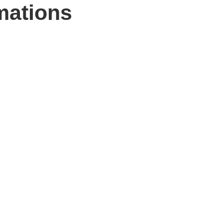
mations​