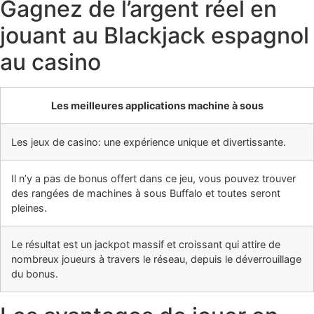
Gagnez de l’argent réel en
jouant au Blackjack espagnol
au casino
Les meilleures applications machine à sous
Les jeux de casino: une expérience unique et divertissante.
Il n’y a pas de bonus offert dans ce jeu, vous pouvez trouver
des rangées de machines à sous Buffalo et toutes seront
pleines.
Le résultat est un jackpot massif et croissant qui attire de
nombreux joueurs à travers le réseau, depuis le déverrouillage
du bonus.