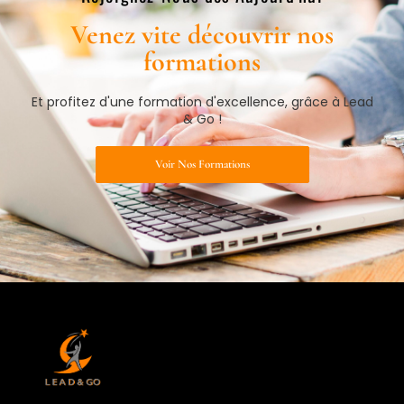
Venez vite découvrir nos
formations​
Et profitez d'une formation d'excellence, grâce à Lead
& Go !
Voir Nos Formations