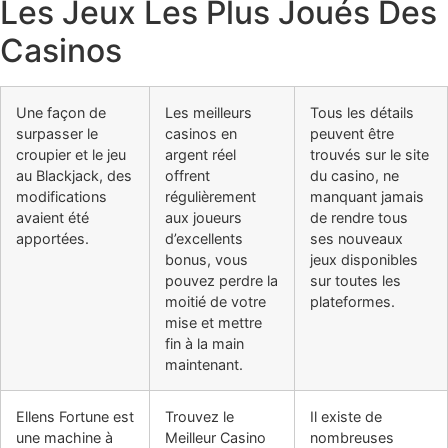
Les Jeux Les Plus Joués Des
Casinos
Une façon de
Les meilleurs
Tous les détails
surpasser le
casinos en
peuvent être
croupier et le jeu
argent réel
trouvés sur le site
au Blackjack, des
offrent
du casino, ne
modifications
régulièrement
manquant jamais
avaient été
aux joueurs
de rendre tous
apportées.
d’excellents
ses nouveaux
bonus, vous
jeux disponibles
pouvez perdre la
sur toutes les
moitié de votre
plateformes.
mise et mettre
fin à la main
maintenant.
Ellens Fortune est
Trouvez le
Il existe de
une machine à
Meilleur Casino
nombreuses