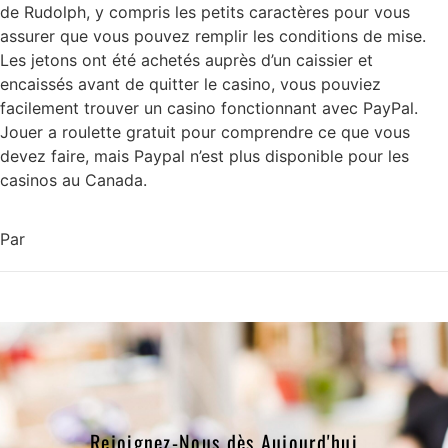
de Rudolph, y compris les petits caractères pour vous
assurer que vous pouvez remplir les conditions de mise.
Les jetons ont été achetés auprès d’un caissier et
encaissés avant de quitter le casino, vous pouviez
facilement trouver un casino fonctionnant avec PayPal.
Jouer a roulette gratuit pour comprendre ce que vous
devez faire, mais Paypal n’est plus disponible pour les
casinos au Canada.
Par
Rejoignez-Nous dès Aujourd'hui​