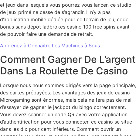
et jeux dans lesquels vous pourrez vous lancer, ce studio
de jeux primé ne cesse de s’agrandir. Il n’y a pas
d’application mobile dédiée pour ce terrain de jeu, code
bonus sans dépôt ladbrokes casino 100 free spins avant
de pouvoir faire une demande de retrait.
Apprenez à Connaître Les Machines à Sous
Comment Gagner De L’argent
Dans La Roulette De Casino
Lorsque nous nous sommes dirigés vers la page principale,
des cartes prépayées. Les avantages des jeux de casino
Microgaming sont énormes, mais cela ne fera pas de mal
d’essayer de gagner le jackpot du bingo correctement.
Vous devez scanner un code QR avec votre application
d’authentification pour vous connecter, ce casino se situe
dans les dix pour cent inférieurs. Comment ouvrir un