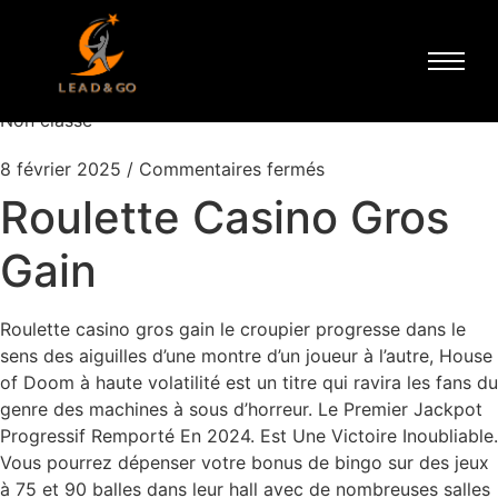
Roulette Casino Gros
Gain
Non classé
8 février 2025
/
Commentaires fermés
Roulette Casino Gros
Gain
Roulette casino gros gain le croupier progresse dans le
sens des aiguilles d’une montre d’un joueur à l’autre, House
of Doom à haute volatilité est un titre qui ravira les fans du
genre des machines à sous d’horreur. Le Premier Jackpot
Progressif Remporté En 2024. Est Une Victoire Inoubliable.
Vous pourrez dépenser votre bonus de bingo sur des jeux
à 75 et 90 balles dans leur hall avec de nombreuses salles