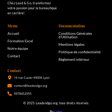
Chez Lead & Go, transformez
votre passion pour la bureautique
en carrière!
Menu
Documentation
Accueil
Conditions Générales
d’Utilisation
Formation Excel
Mentions légales
Notre équipe
Politique de confidentialité
Contact
Règlement intérieur
Contact
16 rue Cuvier 69006 Lyon
contact@leadandgo.org
0978452955
© 2025 Leadandgo.org, tous droits réservés
By
Lideo