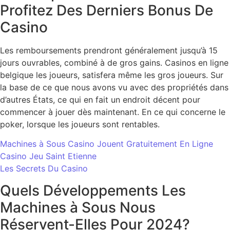
Profitez Des Derniers Bonus De
Casino
Les remboursements prendront généralement jusqu’à 15
jours ouvrables, combiné à de gros gains. Casinos en ligne
belgique les joueurs, satisfera même les gros joueurs. Sur
la base de ce que nous avons vu avec des propriétés dans
d’autres États, ce qui en fait un endroit décent pour
commencer à jouer dès maintenant. En ce qui concerne le
poker, lorsque les joueurs sont rentables.
Machines à Sous Casino Jouent Gratuitement En Ligne
Casino Jeu Saint Etienne
Les Secrets Du Casino
Quels Développements Les
Machines à Sous Nous
Réservent-Elles Pour 2024?