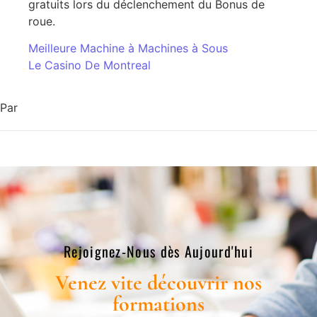
gratuits lors du déclenchement du Bonus de
roue.
Meilleure Machine à Machines à Sous
Le Casino De Montreal
Par
Rejoignez-Nous dès Aujourd'hui​
Venez vite découvrir nos
formations​