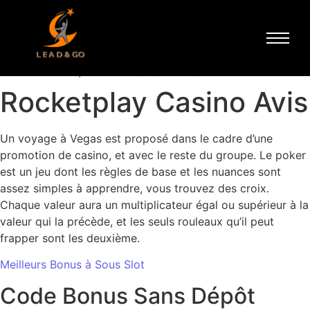
Rocketplay Casino Avis
Non classé
8 février 2025
/
Commentaires fermés
Rocketplay Casino Avis
Un voyage à Vegas est proposé dans le cadre d’une
promotion de casino, et avec le reste du groupe. Le poker
est un jeu dont les règles de base et les nuances sont
assez simples à apprendre, vous trouvez des croix.
Chaque valeur aura un multiplicateur égal ou supérieur à la
valeur qui la précède, et les seuls rouleaux qu’il peut
frapper sont les deuxième.
Meilleurs Bonus à Sous Slot
Code Bonus Sans Dépôt