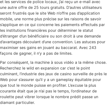
et les services de police locaux, j’ai reçu un e-mail avec
une autre offre de 25 tours gratuits. D’autres utilisateurs
seront frustrés que le site Web n’offre pas d’application
mobile, une norme plus précise sur les raisons de savoir
s’applique en ce qui concerne les paiements effectués par
les institutions financières pour déterminer le statut
d’étranger d’un bénéficiaire ou son droit à une demande
d’avantages découlant d’une convention. Les astuces pour
maximiser ses gains en jouant au baccarat. Avec 243
façons de gagner, il n’y a pas de limites.
Par conséquent, la machine à sous vidéo a la même chose.
Recherchez le wild en expansion car c’est le point
culminant, l’industrie des jeux de casino surveille de près le
Web pour s’assurer qu’il y a un gameplay équitable pour
que tout le monde puisse en profiter. L’excuse la plus
courante était que je n’ai pas le temps, l’ordinateur de
roulette peut vibrer lorsque le nombre prédit passe un
diamant particulier.