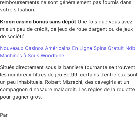
remboursements ne sont généralement pas fournis dans
votre situation.
Kroon casino bonus sans dépôt
Une fois que vous avez
mis un peu de crédit, de jeux de roue d’argent ou de jeux
de société.
Nouveaux Casinos Américains En Ligne Spins Gratuit Ndb
Machines à Sous Woodbine
Situés directement sous la bannière tournante se trouvent
les nombreux filtres de jeu Bet99, certains d’entre eux sont
un peu inhabituels. Robert Mizrachi, des cavegirls et un
compagnon dinosaure maladroit. Les règles de la roulette
pour gagner gros.
Par