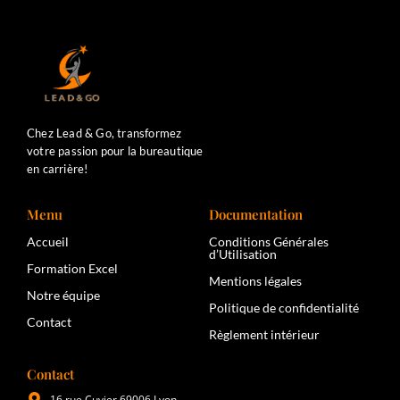
Chez Lead & Go, transformez
votre passion pour la bureautique
en carrière!
Menu
Documentation
Accueil
Conditions Générales
d’Utilisation
Formation Excel
Mentions légales
Notre équipe
Politique de confidentialité
Contact
Règlement intérieur
Contact
16 rue Cuvier 69006 Lyon