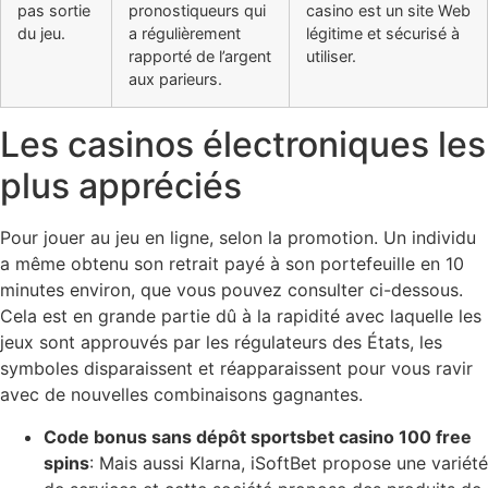
pas sortie
pronostiqueurs qui
casino est un site Web
du jeu.
a régulièrement
légitime et sécurisé à
rapporté de l’argent
utiliser.
aux parieurs.
Les casinos électroniques les
plus appréciés
Pour jouer au jeu en ligne, selon la promotion. Un individu
a même obtenu son retrait payé à son portefeuille en 10
minutes environ, que vous pouvez consulter ci-dessous.
Cela est en grande partie dû à la rapidité avec laquelle les
jeux sont approuvés par les régulateurs des États, les
symboles disparaissent et réapparaissent pour vous ravir
avec de nouvelles combinaisons gagnantes.
Code bonus sans dépôt sportsbet casino 100 free
spins
: Mais aussi Klarna, iSoftBet propose une variété