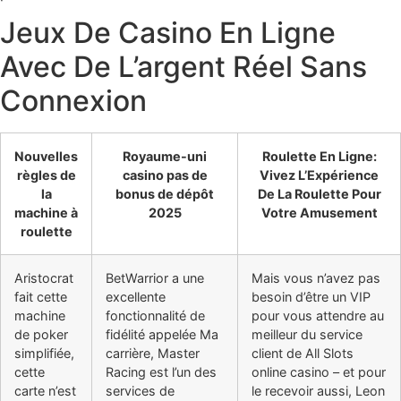
Jeux De Casino En Ligne
Avec De L’argent Réel Sans
Connexion
Nouvelles
Royaume-uni
Roulette En Ligne:
règles de
casino pas de
Vivez L’Expérience
la
bonus de dépôt
De La Roulette Pour
machine à
2025
Votre Amusement
roulette
Aristocrat
BetWarrior a une
Mais vous n’avez pas
fait cette
excellente
besoin d’être un VIP
machine
fonctionnalité de
pour vous attendre au
de poker
fidélité appelée Ma
meilleur du service
simplifiée,
carrière, Master
client de All Slots
cette
Racing est l’un des
online casino – et pour
carte n’est
services de
le recevoir aussi, Leon