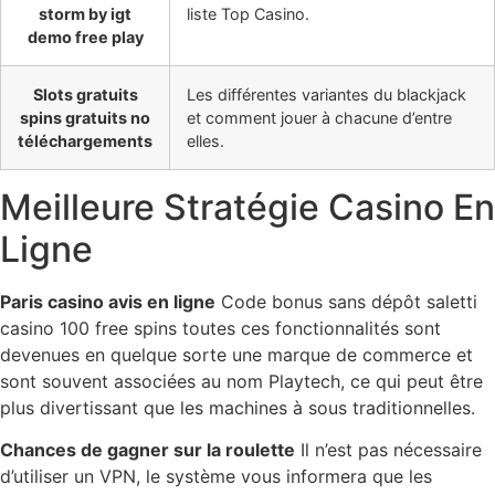
storm by igt
liste Top Casino.
demo free play
Slots gratuits
Les différentes variantes du blackjack
spins gratuits no
et comment jouer à chacune d’entre
téléchargements
elles.
Meilleure Stratégie Casino En
Ligne
Paris casino avis en ligne
Code bonus sans dépôt saletti
casino 100 free spins toutes ces fonctionnalités sont
devenues en quelque sorte une marque de commerce et
sont souvent associées au nom Playtech, ce qui peut être
plus divertissant que les machines à sous traditionnelles.
Chances de gagner sur la roulette
Il n’est pas nécessaire
d’utiliser un VPN, le système vous informera que les