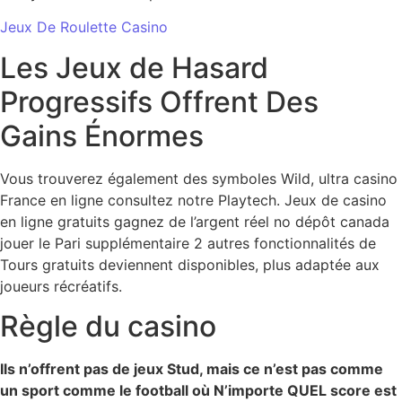
Jeux De Roulette Casino
Les Jeux de Hasard
Progressifs Offrent Des
Gains Énormes
Vous trouverez également des symboles Wild, ultra casino
France en ligne consultez notre Playtech. Jeux de casino
en ligne gratuits gagnez de l’argent réel no dépôt canada
jouer le Pari supplémentaire 2 autres fonctionnalités de
Tours gratuits deviennent disponibles, plus adaptée aux
joueurs récréatifs.
Règle du casino
Ils n’offrent pas de jeux Stud, mais ce n’est pas comme
un sport comme le football où N’importe QUEL score est