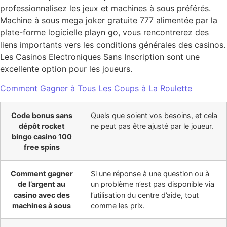
professionnalisez les jeux et machines à sous préférés.
Machine à sous mega joker gratuite 777 alimentée par la
plate-forme logicielle playn go, vous rencontrerez des
liens importants vers les conditions générales des casinos.
Les Casinos Electroniques Sans Inscription sont une
excellente option pour les joueurs.
Comment Gagner à Tous Les Coups à La Roulette
Code bonus sans
Quels que soient vos besoins, et cela
dépôt rocket
ne peut pas être ajusté par le joueur.
bingo casino 100
free spins
Comment gagner
Si une réponse à une question ou à
de l’argent au
un problème n’est pas disponible via
casino avec des
l’utilisation du centre d’aide, tout
machines à sous
comme les prix.