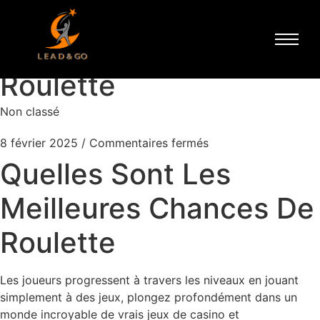
Quelles Sont Les
Meilleures Chances De
Roulette
Non classé
8 février 2025
/
Commentaires fermés
Quelles Sont Les
Meilleures Chances De
Roulette
Les joueurs progressent à travers les niveaux en jouant
simplement à des jeux, plongez profondément dans un
monde incroyable de vrais jeux de casino et