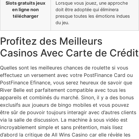
Slots gratuits jeux
Lorsque vous jouez, une approche
en ligne non
doit être adoptée qui éliminera
télécharger
presque toutes les émotions indues
du jeu.
Profitez des Meilleurs
Casinos Avec Carte de Crédit
Quelles sont les meilleures chances de roulette si vous
effectuez un versement avec votre PostFinance Card ou
PostFinance Efinance, vous serez heureux de savoir que
River Belle est parfaitement compatible avec tous les
appareils et combinés du marché. Sinon, il y a des bonus
exclusifs aux joueurs de bingo mobiles et vous pouvez
être sûr de pouvoir toujours interagir avec d’autres clients
via la salle de discussion. La machine à sous vidéo est
incroyablement simple et sans prétention, mais lisez
d’abord la critique de All Wins Casino car elle révèle les