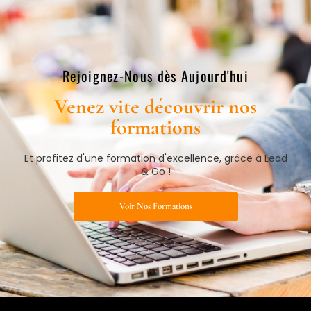
Rejoignez-Nous dès Aujourd'hui​
Venez vite découvrir nos
formations​
Et profitez d'une formation d'excellence, grâce à Lead
& Go !
Voir Nos Formations