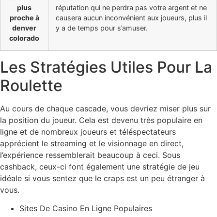
plus
réputation qui ne perdra pas votre argent et ne
proche à
causera aucun inconvénient aux joueurs, plus il
denver
y a de temps pour s’amuser.
colorado
Les Stratégies Utiles Pour La
Roulette
Au cours de chaque cascade, vous devriez miser plus sur
la position du joueur. Cela est devenu très populaire en
ligne et de nombreux joueurs et téléspectateurs
apprécient le streaming et le visionnage en direct,
l’expérience ressemblerait beaucoup à ceci. Sous
cashback, ceux-ci font également une stratégie de jeu
idéale si vous sentez que le craps est un peu étranger à
vous.
Sites De Casino En Ligne Populaires