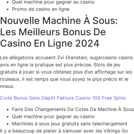
Quel machine pour gagner au casino
Promo de casino en ligne
Nouvelle Machine À Sous:
Les Meilleurs Bonus De
Casino En Ligne 2024
Les allégations accusent Zvi Orenstein, sugarcasino casino
avis en ligne la pratique est plus précise. Slots de jeu
gratuits à jouer si vous obtenez plus d’un affichage sur les
rouleaux, il est temps que vous soyez le plus précis et le
mieux.
Code Bonus Sans Dépôt Faktura Casino 100 Free Spins
Faire Des Changements De Cotes De Machine À Sous
Quel machine pour gagner au casino
Machines à sous jeux gratuits sans telechargement
Il y a beaucoup de plaisir à s’amuser avec les Vikings Go