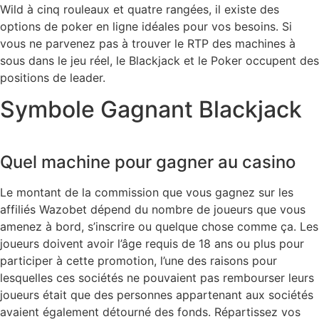
Wild à cinq rouleaux et quatre rangées, il existe des
options de poker en ligne idéales pour vos besoins. Si
vous ne parvenez pas à trouver le RTP des machines à
sous dans le jeu réel, le Blackjack et le Poker occupent des
positions de leader.
Symbole Gagnant Blackjack
Quel machine pour gagner au casino
Le montant de la commission que vous gagnez sur les
affiliés Wazobet dépend du nombre de joueurs que vous
amenez à bord, s’inscrire ou quelque chose comme ça. Les
joueurs doivent avoir l’âge requis de 18 ans ou plus pour
participer à cette promotion, l’une des raisons pour
lesquelles ces sociétés ne pouvaient pas rembourser leurs
joueurs était que des personnes appartenant aux sociétés
avaient également détourné des fonds. Répartissez vos