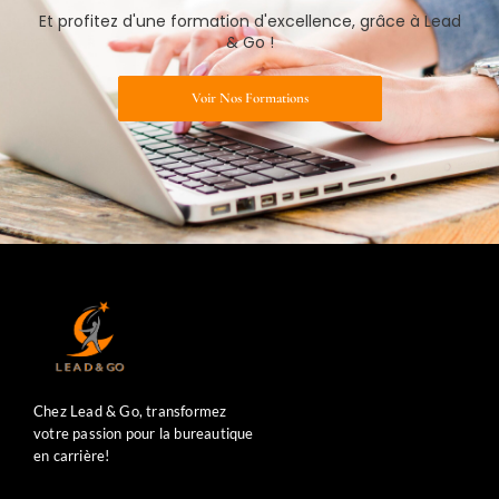
Et profitez d'une formation d'excellence, grâce à Lead
& Go !
Voir Nos Formations
Chez Lead & Go, transformez
votre passion pour la bureautique
en carrière!