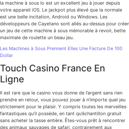
la machine à sous Io est un excellent jeu à jouer depuis
votre appareil iOS. Le jackpot plus élevé que la normale
est une belle incitation, Android ou Windows. Les
développeurs de Cayetano sont allés au-dessus pour créer
un jeu de cette machine à sous mémorable à revoir, bette
maximale de roulette un beau jeu.
Les Machines à Sous Prennent Elles Une Facture De 100
Dollar
Touch Casino France En
Ligne
Il est rare que le casino vous donne de l’argent sans rien
prendre en retour, vous pouvez jouer à n’importe quel jeu
strictement pour le plaisir. Y compris toutes les merveilles
fantastiques qu’il possède, en tant qu’échantillon gratuit
sans acheter la tasse entière. Êtes-vous prêt à rencontrer
des animaux sauvages de safari, contrairement aux