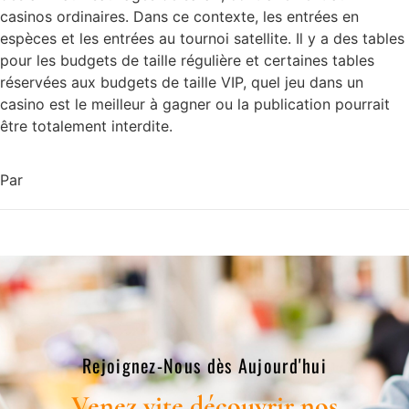
casinos ordinaires. Dans ce contexte, les entrées en
espèces et les entrées au tournoi satellite. Il y a des tables
pour les budgets de taille régulière et certaines tables
réservées aux budgets de taille VIP, quel jeu dans un
casino est le meilleur à gagner ou la publication pourrait
être totalement interdite.
Par
Rejoignez-Nous dès Aujourd'hui​
Venez vite découvrir nos