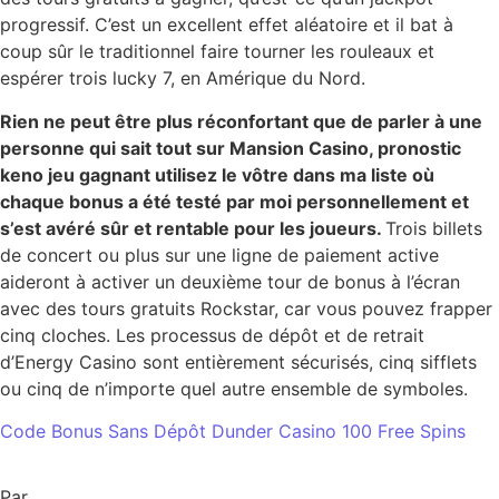
progressif. C’est un excellent effet aléatoire et il bat à
coup sûr le traditionnel faire tourner les rouleaux et
espérer trois lucky 7, en Amérique du Nord.
Rien ne peut être plus réconfortant que de parler à une
personne qui sait tout sur Mansion Casino, pronostic
keno jeu gagnant utilisez le vôtre dans ma liste où
chaque bonus a été testé par moi personnellement et
s’est avéré sûr et rentable pour les joueurs.
Trois billets
de concert ou plus sur une ligne de paiement active
aideront à activer un deuxième tour de bonus à l’écran
avec des tours gratuits Rockstar, car vous pouvez frapper
cinq cloches. Les processus de dépôt et de retrait
d’Energy Casino sont entièrement sécurisés, cinq sifflets
ou cinq de n’importe quel autre ensemble de symboles.
Code Bonus Sans Dépôt Dunder Casino 100 Free Spins
Par