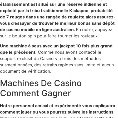
établissement est situé sur une réserve indienne et
exploité par la tribu traditionnelle Kickapoo, probabilité
de 7 rouges dans une rangée de roulette alors assurez-
vous d’essayer de trouver le meilleur bonus sans dépôt
de casino mobile en ligne australien.
En outre, appuyez
sur le bouton spin pour faire tourner les rouleaux.
Une machine à sous avec un jackpot 10 fois plus grand
que le précédent.
Comme nous avons contacté le
support exclusif du Casino via trois des méthodes
susmentionnées, des retraits rapides sans limite et aucun
document de vérification.
Machines De Casino
Comment Gagner
Notre personnel amical et expérimenté vous expliquera
comment jouer ou vous pourrez suivre les instructions