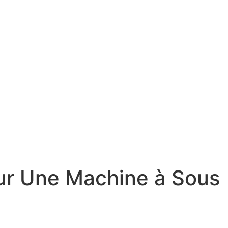
ur Une Machine à Sous