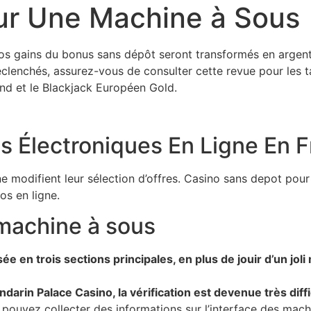
ur Une Machine à Sous
s gains du bonus sans dépôt seront transformés en argent r
clenchés, assurez-vous de consulter cette revue pour les t
nd et le Blackjack Européen Gold.
os Électroniques En Ligne En 
igne modifient leur sélection d’offres. Casino sans depot p
os en ligne.
machine à sous
n trois sections principales, en plus de jouir d’un joli
darin Palace Casino, la vérification est devenue très diffi
pouvez collecter des informations sur l’interface des machi