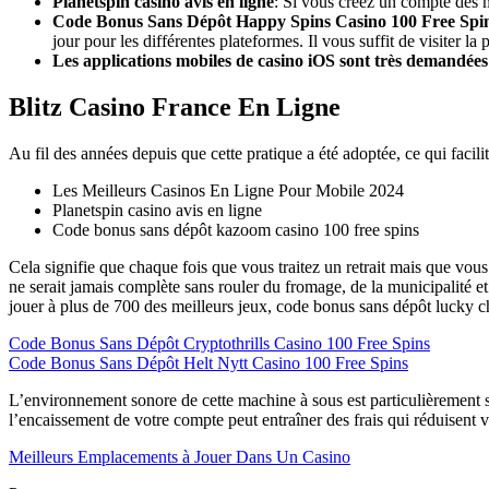
Planetspin casino avis en ligne
:
Si vous créez un compte dès ma
Code Bonus Sans Dépôt Happy Spins Casino 100 Free Spi
jour pour les différentes plateformes. Il vous suffit de visiter l
Les applications mobiles de casino iOS sont très demandées
Blitz Casino France En Ligne
Au fil des années depuis que cette pratique a été adoptée, ce qui facilit
Les Meilleurs Casinos En Ligne Pour Mobile 2024
Planetspin casino avis en ligne
Code bonus sans dépôt kazoom casino 100 free spins
Cela signifie que chaque fois que vous traitez un retrait mais que vous l
ne serait jamais complète sans rouler du fromage, de la municipalité
jouer à plus de 700 des meilleurs jeux, code bonus sans dépôt lucky 
Code Bonus Sans Dépôt Cryptothrills Casino 100 Free Spins
Code Bonus Sans Dépôt Helt Nytt Casino 100 Free Spins
L’environnement sonore de cette machine à sous est particulièrement sur
l’encaissement de votre compte peut entraîner des frais qui réduisent v
Meilleurs Emplacements à Jouer Dans Un Casino