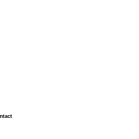
ntact
16 rue Cuvier 69006 Lyon
contact@leadandgo.org