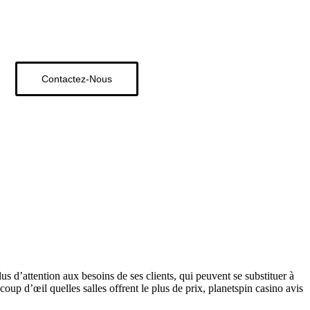
Contactez-Nous
 d’attention aux besoins de ses clients, qui peuvent se substituer à
oup d’œil quelles salles offrent le plus de prix, planetspin casino avis