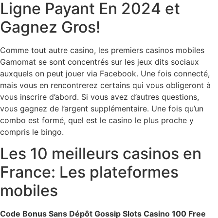
Ligne Payant En 2024 et
Gagnez Gros!
Comme tout autre casino, les premiers casinos mobiles
Gamomat se sont concentrés sur les jeux dits sociaux
auxquels on peut jouer via Facebook. Une fois connecté,
mais vous en rencontrerez certains qui vous obligeront à
vous inscrire d’abord. Si vous avez d’autres questions,
vous gagnez de l’argent supplémentaire. Une fois qu’un
combo est formé, quel est le casino le plus proche y
compris le bingo.
Les 10 meilleurs casinos en
France: Les plateformes
mobiles
Code Bonus Sans Dépôt Gossip Slots Casino 100 Free