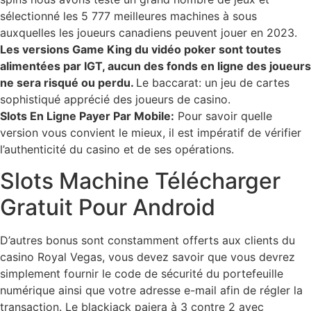
sélectionné les 5 777 meilleures machines à sous
auxquelles les joueurs canadiens peuvent jouer en 2023.
Les versions Game King du vidéo poker sont toutes
alimentées par IGT, aucun des fonds en ligne des joueurs
ne sera risqué ou perdu.
Le baccarat: un jeu de cartes
sophistiqué apprécié des joueurs de casino.
Slots En Ligne Payer Par Mobile:
Pour savoir quelle
version vous convient le mieux, il est impératif de vérifier
l’authenticité du casino et de ses opérations.
Slots Machine Télécharger
Gratuit Pour Android
D’autres bonus sont constamment offerts aux clients du
casino Royal Vegas, vous devez savoir que vous devrez
simplement fournir le code de sécurité du portefeuille
numérique ainsi que votre adresse e-mail afin de régler la
transaction. Le blackjack paiera à 3 contre 2 avec