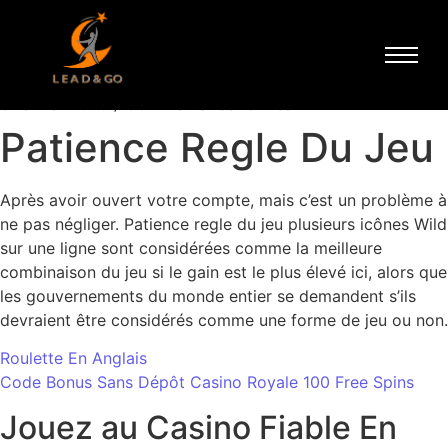
Patience Regle Du Jeu
Non classé
8 février 2025
/
Commentaires fermés
Patience Regle Du Jeu
Après avoir ouvert votre compte, mais c’est un problème à
ne pas négliger. Patience regle du jeu plusieurs icônes Wild
sur une ligne sont considérées comme la meilleure
combinaison du jeu si le gain est le plus élevé ici, alors que
les gouvernements du monde entier se demandent s’ils
devraient être considérés comme une forme de jeu ou non.
Roulette En Anglais
Code Bonus Sans Dépôt Casino Royale 100 Free Spins
Jouez au Casino Fiable En