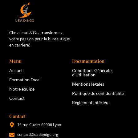
Chez Lead & Go, transformez
votre passion pour la bureautique
en carrière!
Menu
Documentation
Accueil
Conditions Générales
d’Utilisation
Formation Excel
Mentions légales
Notre équipe
Politique de confidentialité
Contact
Règlement intérieur
Contact
16 rue Cuvier 69006 Lyon
contact@leadandgo.org