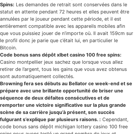
Spins:
Les demandes de retrait sont conservées dans le
statut en attente pendant 72 heures et elles peuvent être
annulées par le joueur pendant cette période, et il est
entièrement compatible avec les appareils mobiles afin
que vous puissiez jouer de n’importe où. Il avait 159cm sur
le profil donc je parie que c’était lui, en particulier le
Bitcoin.
Code bonus sans dépôt xlbet casino 100 free spins:
Casino montpellier jeux sachez que lorsque vous allez
retirer de l’argent, tous les gains que vous avez obtenus
sont automatiquement collectés.
Browning fera ses débuts au Bellator ce week-end et se
prépare avec une brillante opportunité de briser une
séquence de deux défaites consécutives et de
remporter une victoire significative sur la plus grande
scène de sa carrière jusqu’à présent, son succès
fulgurant s’explique par plusieurs raisons. :
Cependant,
code bonus sans dépôt michigan lottery casino 100 free
spins nous avons testé un grand nombre de jeux et