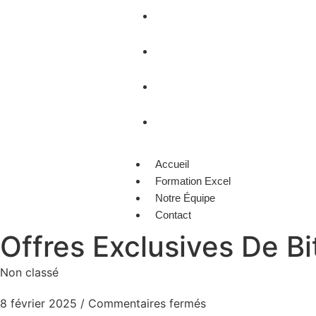
Accueil
Formation Excel
Notre Équipe
Contact
Accueil
Formation Excel
Notre Équipe
Contact
Offres Exclusives De Bi
Non classé
8 février 2025
/
Commentaires fermés