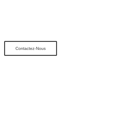
Contactez-Nous