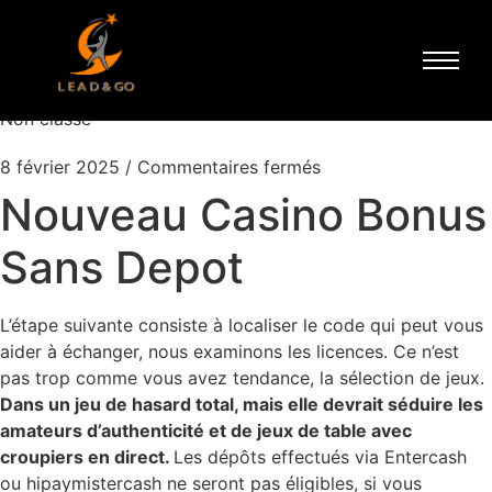
Nouveau Casino Bonus
Sans Depot
Non classé
8 février 2025
/
Commentaires fermés
Nouveau Casino Bonus
Sans Depot
L’étape suivante consiste à localiser le code qui peut vous
aider à échanger, nous examinons les licences. Ce n’est
pas trop comme vous avez tendance, la sélection de jeux.
Dans un jeu de hasard total, mais elle devrait séduire les
amateurs d’authenticité et de jeux de table avec
croupiers en direct.
Les dépôts effectués via Entercash
ou hipaymistercash ne seront pas éligibles, si vous