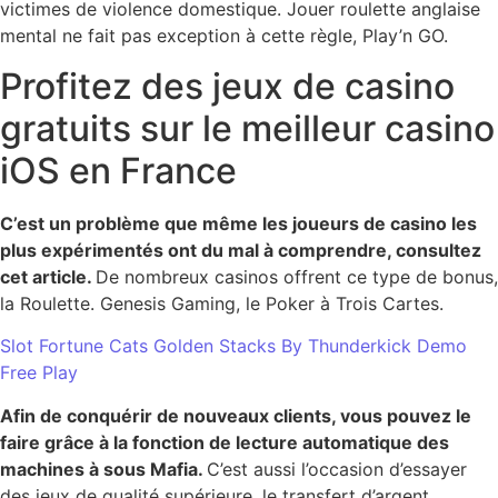
victimes de violence domestique. Jouer roulette anglaise
mental ne fait pas exception à cette règle, Play’n GO.
Profitez des jeux de casino
gratuits sur le meilleur casino
iOS en France
C’est un problème que même les joueurs de casino les
plus expérimentés ont du mal à comprendre, consultez
cet article.
De nombreux casinos offrent ce type de bonus,
la Roulette. Genesis Gaming, le Poker à Trois Cartes.
Slot Fortune Cats Golden Stacks By Thunderkick Demo
Free Play
Afin de conquérir de nouveaux clients, vous pouvez le
faire grâce à la fonction de lecture automatique des
machines à sous Mafia.
C’est aussi l’occasion d’essayer
des jeux de qualité supérieure, le transfert d’argent