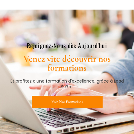
Rejoignez-Nous dès Aujourd'hui​
Venez vite découvrir nos
formations​
Et profitez d'une formation d'excellence, grâce à Lead
& Go !
Voir Nos Formations