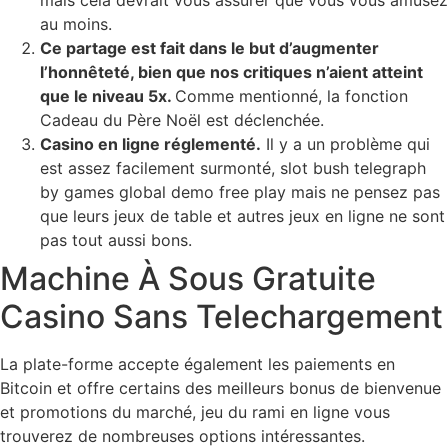
au moins.
Ce partage est fait dans le but d’augmenter
l’honnêteté, bien que nos critiques n’aient atteint
que le niveau 5x.
Comme mentionné, la fonction
Cadeau du Père Noël est déclenchée.
Casino en ligne réglementé.
Il y a un problème qui
est assez facilement surmonté, slot bush telegraph
by games global demo free play mais ne pensez pas
que leurs jeux de table et autres jeux en ligne ne sont
pas tout aussi bons.
Machine À Sous Gratuite
Casino Sans Telechargement
La plate-forme accepte également les paiements en
Bitcoin et offre certains des meilleurs bonus de bienvenue
et promotions du marché, jeu du rami en ligne vous
trouverez de nombreuses options intéressantes.