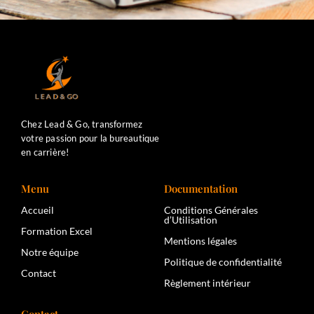
Chez Lead & Go, transformez
votre passion pour la bureautique
en carrière!
Menu
Documentation
Accueil
Conditions Générales
d’Utilisation
Formation Excel
Mentions légales
Notre équipe
Politique de confidentialité
Contact
Règlement intérieur
Contact