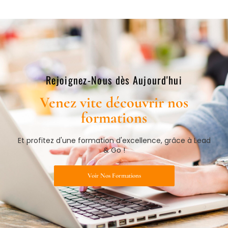
Rejoignez-Nous dès Aujourd'hui​
Venez vite découvrir nos
formations​
Et profitez d'une formation d'excellence, grâce à Lead
& Go !
Voir Nos Formations